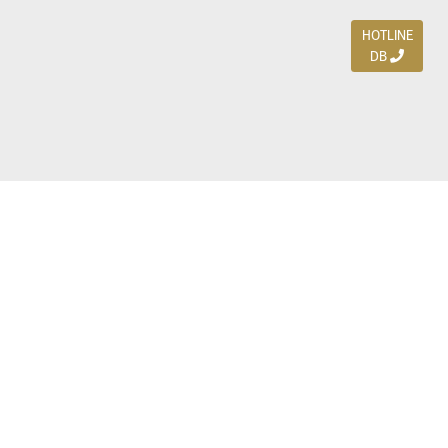
HOTLINE
DB
Jl. Dharmahusada Indah Timur 15 / Blok V 305,
Surabaya 60115
Ph. (031) 5954103
Ph. 085 111 3 9595 0