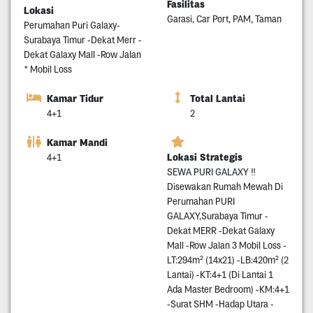
Fasilitas
Lokasi
Garasi, Car Port, PAM, Taman
Perumahan Puri Galaxy-
Surabaya Timur -Dekat Merr -
Dekat Galaxy Mall -Row Jalan
* Mobil Loss
Kamar Tidur
Total Lantai
4+1
2
Kamar Mandi
Lokasi Strategis
4+1
SEWA PURI GALAXY ‼️
Disewakan Rumah Mewah Di
Perumahan PURI
GALAXY,Surabaya Timur -
Dekat MERR -Dekat Galaxy
Mall -Row Jalan 3 Mobil Loss -
LT:294m² (14x21) -LB:420m² (2
Lantai) -KT:4+1 (Di Lantai 1
Ada Master Bedroom) -KM:4+1
-Surat SHM -Hadap Utara -