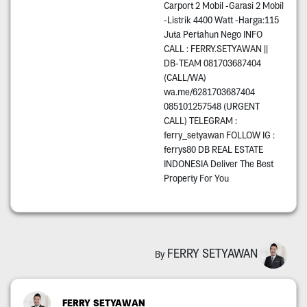
Carport 2 Mobil -Garasi 2 Mobil
-Listrik 4400 Watt -Harga:115
Juta Pertahun Nego INFO
CALL : FERRY.SETYAWAN ||
DB-TEAM 081703687404
(CALL/WA)
wa.me/6281703687404
085101257548 (URGENT
CALL) TELEGRAM :
ferry_setyawan FOLLOW IG :
ferrys80 DB REAL ESTATE
INDONESIA Deliver The Best
Property For You
FERRY SETYAWAN
By
FERRY SETYAWAN