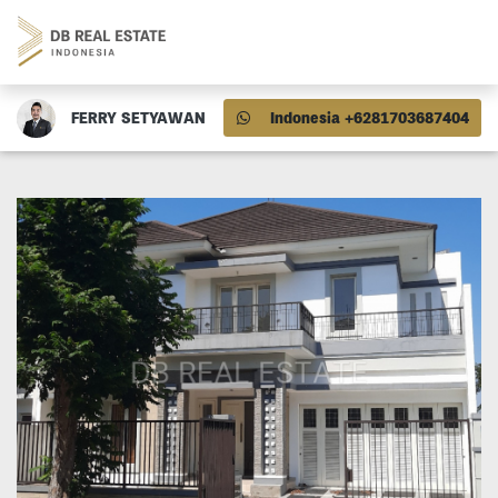
FERRY SETYAWAN
Indonesia +6281703687404