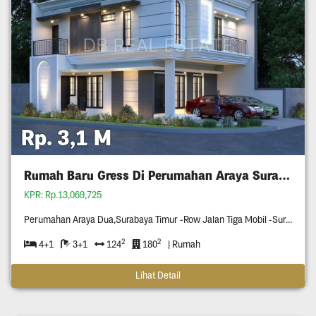
Rp. 3,1 M
Rumah Baru Gress Di Perumahan Araya Surabaya
KPR: Rp.13,069,725
Perumahan Araya Dua,Surabaya Timur -Row Jalan Tiga Mobil -Surat Shm -Hook (Hadap Selatan & Barat)
2
2
4+1
3+1
124
180
| Rumah
Lihat Detail