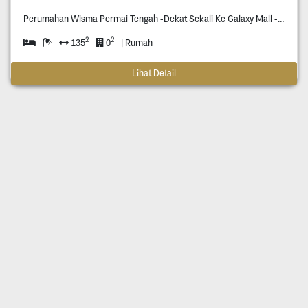
Perumahan Wisma Permai Tengah -Dekat Sekali Ke Galaxy Mall -Dekat Kampus C Unair -Surat Shm -Row Jalan Dua Setengah Mobil -Hadap Utara
2
2
135
0
| Rumah
Lihat Detail