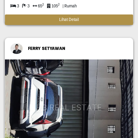
2
2
3
3
65
105
| Rumah
Lihat Detail
FERRY SETYAWAN