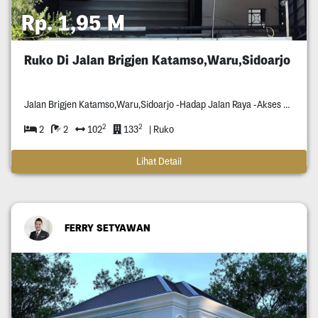
Rp. 1,95 M
Ruko Di Jalan Brigjen Katamso,Waru,Sidoarjo
Jalan Brigjen Katamso,Waru,Sidoarjo -Hadap Jalan Raya -Akses Bisa Dilewati Container -Disekitaran Situ Banyak Pabrik Pabrik -Dekat Exit Tol
2
2
2
2
102
133
| Ruko
Lihat Detail
FERRY SETYAWAN