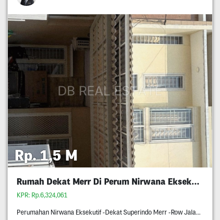
Rp. 1,5 M
Rumah Dekat Merr Di Perum Nirwana Eksekutif
KPR: Rp.6,324,061
Perumahan Nirwana Eksekutif -Dekat Superindo Merr -Row Jalan Tiga Mobil -Rumahnya Di Blok Terdepan Perumahan Nirwana Eksekutif -Rumahnya Bangunan Tahun Dua Ribu Delapan Belas -Pagar Otomatis Pakai Remote -Surat Shm -Hadap Timur