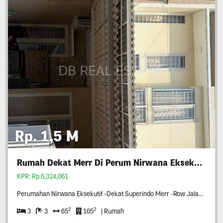
Rp. 1,5 M
Rumah Dekat Merr Di Perum Nirwana Eksekutif
KPR: Rp.6,324,061
Perumahan Nirwana Eksekutif -Dekat Superindo Merr -Row Jalan Tiga Mobil -Rumahnya Di Blok Terdepan Perumahan Nirwana Eksekutif -Rumahnya Bangunan Tahun Dua Ribu Delapan Belas -Pagar Otomatis Pakai Remote -Surat Shm -Hadap Timur
2
2
3
3
65
105
| Rumah