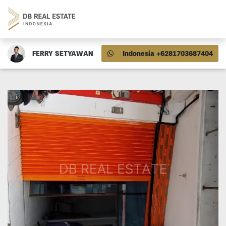
FERRY SETYAWAN
Indonesia +6281703687404