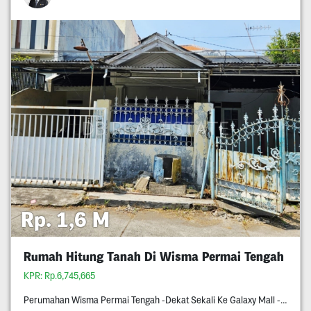
Rp. 1,6 M
Rumah Hitung Tanah Di Wisma Permai Tengah
KPR: Rp.6,745,665
Perumahan Wisma Permai Tengah -Dekat Sekali Ke Galaxy Mall -Dekat Kampus C Unair -Surat Shm -Row Jalan Dua Setengah Mobil -Hadap Utara