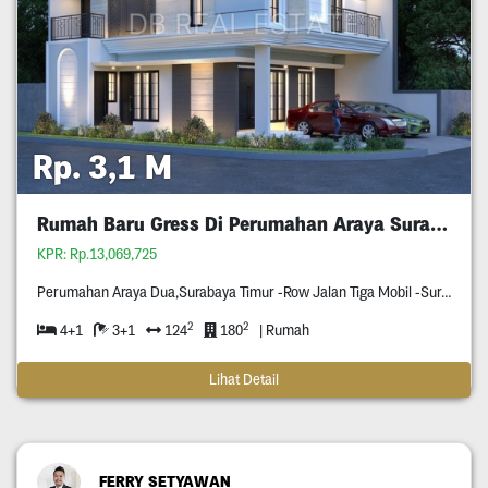
Rp. 3,1 M
Rumah Baru Gress Di Perumahan Araya Surabaya
KPR: Rp.13,069,725
Perumahan Araya Dua,Surabaya Timur -Row Jalan Tiga Mobil -Surat Shm -Hook (Hadap Selatan & Barat)
2
2
4+1
3+1
124
180
| Rumah
Lihat Detail
FERRY SETYAWAN