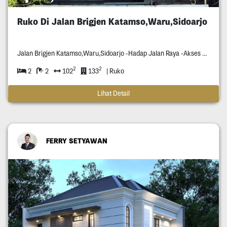
Ruko Di Jalan Brigjen Katamso,Waru,Sidoarjo
Jalan Brigjen Katamso,Waru,Sidoarjo -Hadap Jalan Raya -Akses Bisa Dilewati Container -Disekitaran Situ Banyak Pabrik Pabrik -Dekat Exit Tol
2
2
2
2
102
133
| Ruko
Lihat Detail
FERRY SETYAWAN