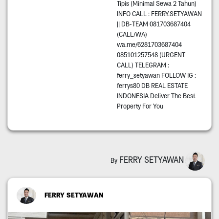
Tipis (Minimal Sewa 2 Tahun)
INFO CALL : FERRY.SETYAWAN
|| DB-TEAM 081703687404
(CALL/WA)
wa.me/6281703687404
085101257548 (URGENT
CALL) TELEGRAM :
ferry_setyawan FOLLOW IG :
ferrys80 DB REAL ESTATE
INDONESIA Deliver The Best
Property For You
FERRY SETYAWAN
By
FERRY SETYAWAN