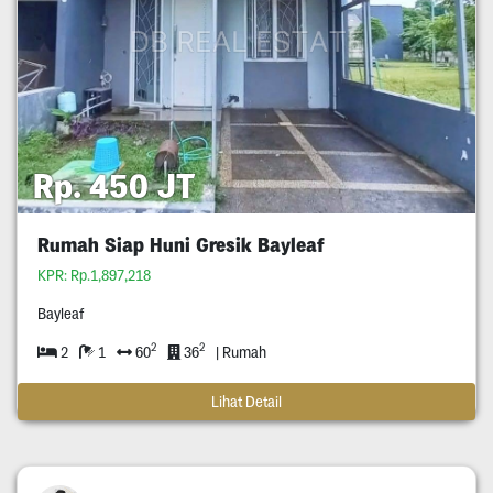
Rp. 450 JT
Rumah Siap Huni Gresik Bayleaf
KPR: Rp.1,897,218
Bayleaf
2
2
2
1
60
36
| Rumah
Lihat Detail