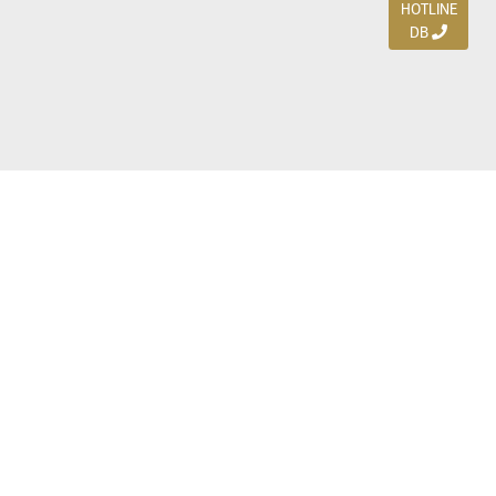
HOTLINE
DB
Jl. Dharmahusada Indah Timur 15 / Blok V 305,
Surabaya 60115
Ph. (031) 5954103
Ph. 085 111 3 9595 0
Royal Residence BS 07 / 23-25, Surabaya 60222