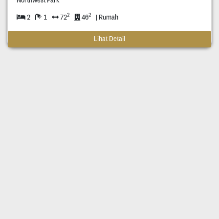
2
2
2
1
72
46
| Rumah
Lihat Detail