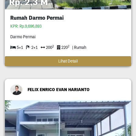
Rp. 2,3 M
Rumah Darmo Permai
KPR: Rp.9,696,893
Darmo Permai
2
2
5+1
2+1
200
220
| Rumah
Lihat Detail
FELIX ENRICO EVAN HARIANTO