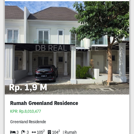
Rp. 1,9 M
Rumah Greenland Residence
KPR: Rp.8,010,477
Greenland Residende
2
2
3
3
105
104
| Rumah