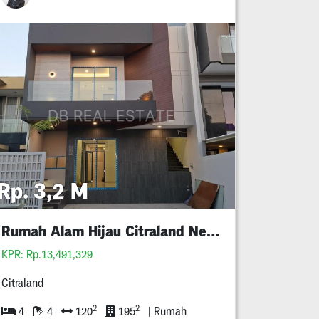
Rp. 3,2 M
Rumah Alam Hijau Citraland New Minimalis
KPR: Rp.13,491,329
Citraland
2
2
4
4
120
195
| Rumah