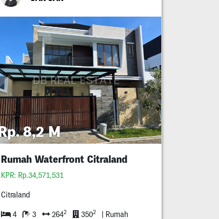
Rp. 8,2 M
Rumah Waterfront Citraland
KPR: Rp.34,571,531
Citraland
2
2
4
3
264
350
| Rumah