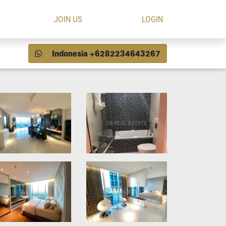
JOIN US
LOGIN
Indonesia +6282234643267