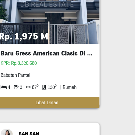
Rp. 1,975 M
Baru Gress American Clasic Di Perum Babatan Pantai
KPR: Rp.8,326,680
Babatan Pantai
2
2
4
3
87
130
| Rumah
Lihat Detail
SAN SAN