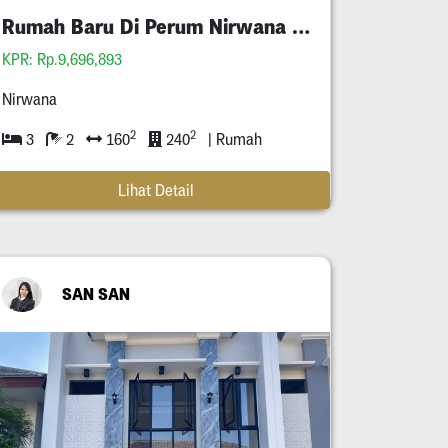
Rumah Baru Di Perum Nirwana Eksekutif
KPR: Rp.9,696,893
Nirwana
2
2
3
2
160
240
| Rumah
Lihat Detail
SAN SAN