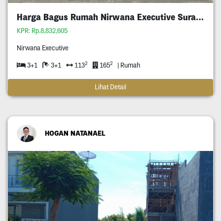
Harga Bagus Rumah Nirwana Executive Surabaya
KPR: Rp.8,832,605
Nirwana Executive
2
2
3+1
3+1
113
165
| Rumah
Lihat Detail
HOGAN NATANAEL