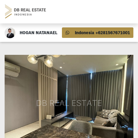
HOGAN NATANAEL
Indonesia +6281567671001