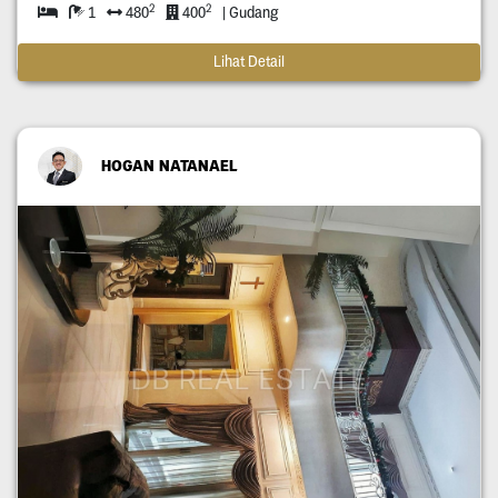
2
2
1
480
400
| Gudang
Lihat Detail
HOGAN NATANAEL