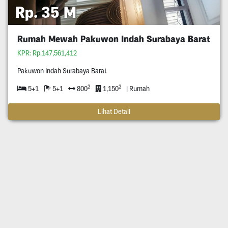
Rp. 35 M
Rumah Mewah Pakuwon Indah Surabaya Barat
KPR: Rp.147,561,412
Pakuwon Indah Surabaya Barat
2
2
5+1
5+1
800
1,150
| Rumah
Lihat Detail