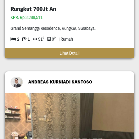
Rungkut 700Jt An
KPR: Rp.3,288,511
Grand Semanggi Resodence, Rungkut, Surabaya.
2
2
2
1
91
0
| Rumah
Lihat Detail
ANDREAS KURNIADI SANTOSO