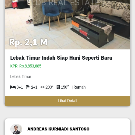
Rp. 2,1 M
Lebak Timur Indah Siap Huni Seperti Baru
KPR: Rp.8,853,685
Lebak Timur
2
2
3+1
2+1
200
150
| Rumah
Lihat Detail
ANDREAS KURNIADI SANTOSO