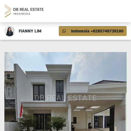
FIANNY LIM
Indonesia +6285749739180