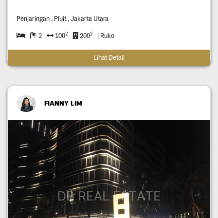
Penjaringan , Pluit , Jakarta Utara
2
2
2
100
200
| Ruko
Lihat Detail
FIANNY LIM