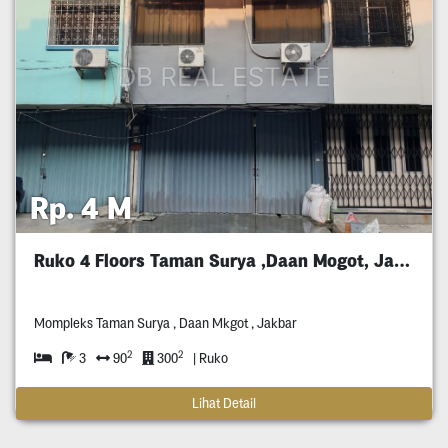
Rp. 4 M
Ruko 4 Floors Taman Surya ,Daan Mogot, Jakbar
Mompleks Taman Surya , Daan Mkgot , Jakbar
2
2
3
90
300
| Ruko
Lihat Detail