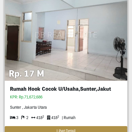
Rp. 17 M
Rumah Hook Cocok U/Usaha,Sunter,Jakut
KPR: Rp.71,672,686
Sunter , Jakarta Utara
2
2
3
2
418
418
| Rumah
Lihat Detail