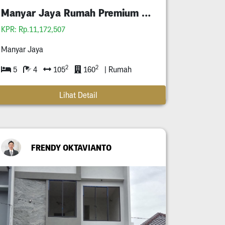
Manyar Jaya Rumah Premium Minimalis
KPR: Rp.11,172,507
Manyar Jaya
2
2
5
4
105
160
| Rumah
Lihat Detail
FRENDY OKTAVIANTO