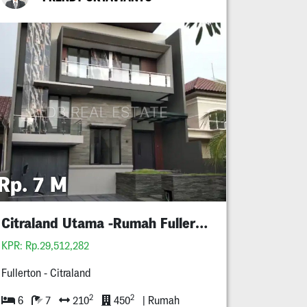
Rp. 7 M
Citraland Utama -Rumah Fullerton
KPR: Rp.29,512,282
Fullerton - Citraland
2
2
6
7
210
450
| Rumah