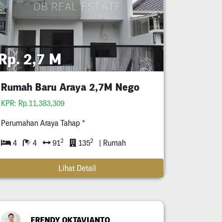
Rp. 2,7 M
Rumah Baru Araya 2,7M Nego
KPR: Rp.11,383,309
Perumahan Araya Tahap *
2
2
4
4
91
135
| Rumah
Lihat Detail
FRENDY OKTAVIANTO