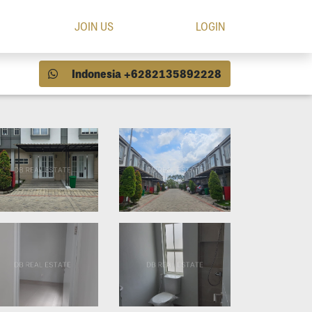
JOIN US
LOGIN
Indonesia +6282135892228