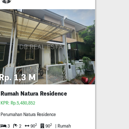
Rp. 1,3 M
Rumah Natura Residence
KPR: Rp.5,480,852
Perumahan Natura Residence
2
2
3
2
90
90
| Rumah