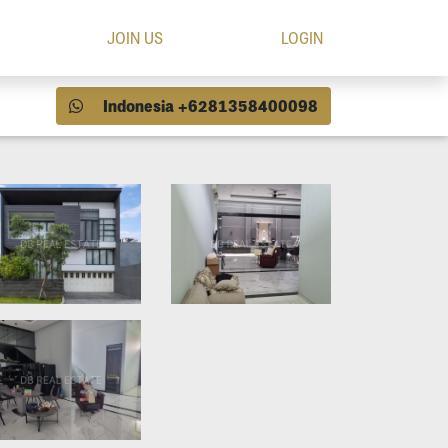
JOIN US
LOGIN
Indonesia +6281358400098