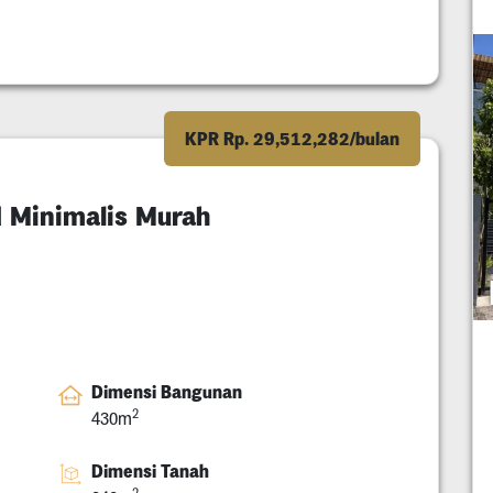
KPR Rp. 29,512,282/bulan
d Minimalis Murah
Dimensi Bangunan
2
430m
Dimensi Tanah
2