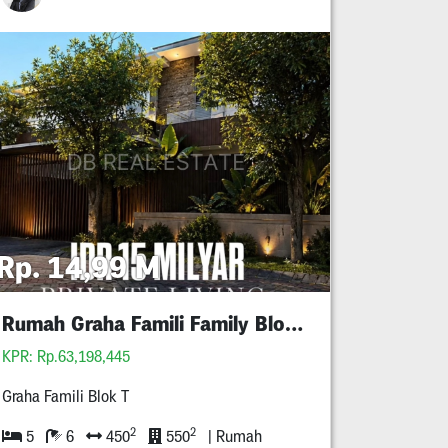
Rp. 14,99 M
Rumah Graha Famili Family Blok T
KPR: Rp.63,198,445
Graha Famili Blok T
2
2
5
6
450
550
| Rumah