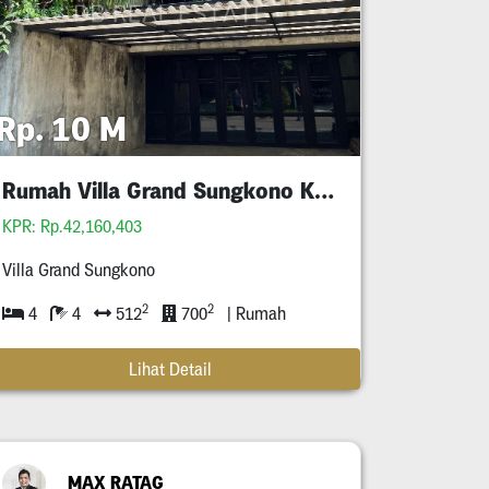
Rp. 10 M
Rumah Villa Grand Sungkono Kupang Pakis
KPR: Rp.42,160,403
Villa Grand Sungkono
2
2
4
4
512
700
| Rumah
Lihat Detail
MAX RATAG