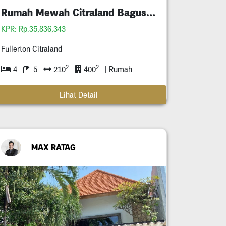
Rumah Mewah Citraland Bagus Kpr
KPR: Rp.35,836,343
Fullerton Citraland
2
2
4
5
210
400
| Rumah
Lihat Detail
MAX RATAG