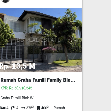
Rp. 13,5 M
Rumah Graha Famili Family Blok W
KPR: Rp.56,916,545
Graha Famili Blok W
2
2
4
4
375
400
| Rumah