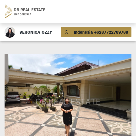
VERONICA OZZY
Indonesia +6287722789788