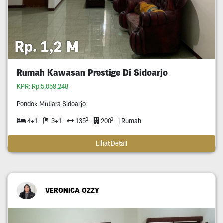
Rp. 1,2 M
Rumah Kawasan Prestige Di Sidoarjo
KPR: Rp.5,059,248
Pondok Mutiara Sidoarjo
2
2
4+1
3+1
135
200
| Rumah
Lihat Detail
VERONICA OZZY