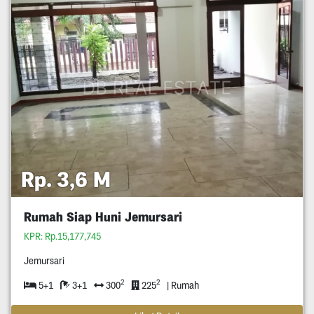
Rp. 3,6 M
Rumah Siap Huni Jemursari
KPR: Rp.15,177,745
Jemursari
2
2
5+1
3+1
300
225
| Rumah