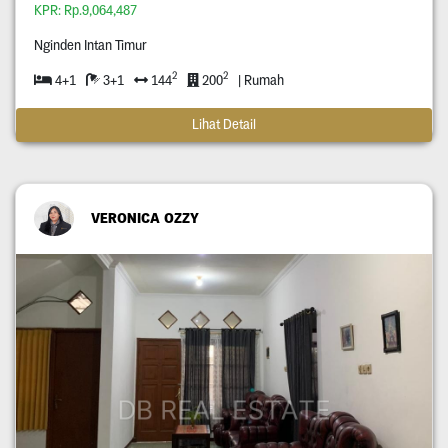
KPR: Rp.9,064,487
Nginden Intan Timur
2
2
4+1
3+1
144
200
| Rumah
Lihat Detail
VERONICA OZZY