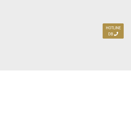
HOTLINE
DB
Jl. Dharmahusada Indah Timur 15 / Blok V 305,
Surabaya 60115