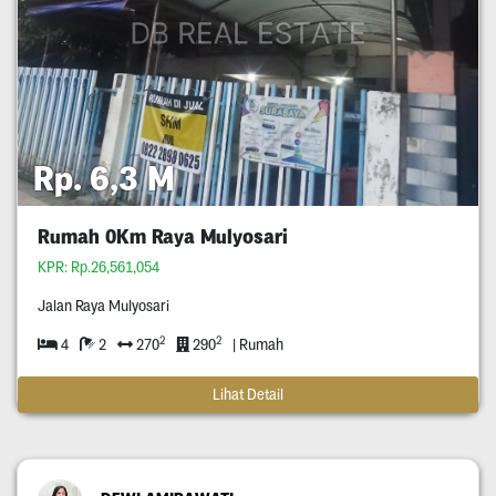
Rp. 6,3 M
Rumah 0Km Raya Mulyosari
KPR: Rp.26,561,054
Jalan Raya Mulyosari
2
2
4
2
270
290
| Rumah
Lihat Detail