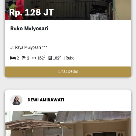
Rp. 128 JT
Ruko Mulyosari
Jl. Raya Mulyosari ***
2
2
2
2
162
162
| Ruko
Lihat Detail
DEWI AMIRAWATI