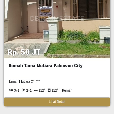
Rp. 50 JT
Rumah Tama Mutiara Pakuwon City
Taman Mutiara C*-***
2
2
3+1
2+1
112
112
| Rumah
Lihat Detail