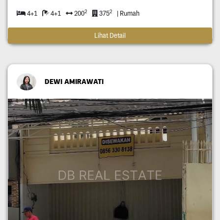
2
2
4+1
4+1
200
375
| Rumah
Lihat Detail
DEWI AMIRAWATI