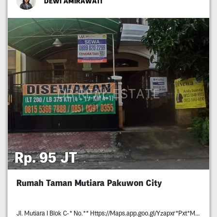
DEWI AMIRAWATI
Rp. 95 JT
Rumah Taman Mutiara Pakuwon City
Jl. Mutiara I Blok C-* No.** Https://Maps.app.goo.gl/Yzapxr*Pxt*Mmpja*