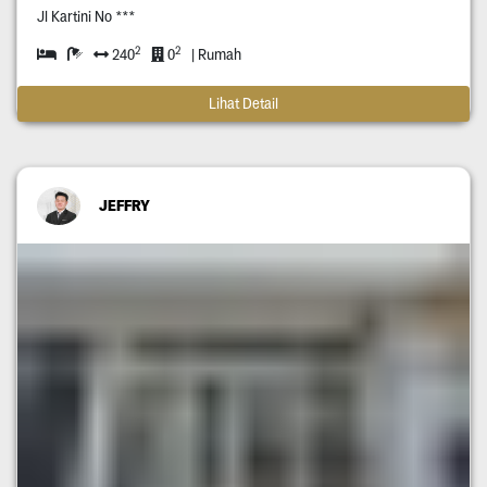
Jl Kartini No ***
2
2
240
0
| Rumah
Lihat Detail
JEFFRY