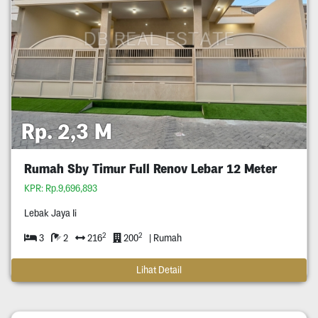
Rp. 2,3 M
Rumah Sby Timur Full Renov Lebar 12 Meter
KPR: Rp.9,696,893
Lebak Jaya Ii
2
2
3
2
216
200
| Rumah
Lihat Detail