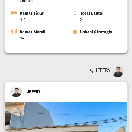
Citraland
Kamar Tidur
Total Lantai
4+1
2
Kamar Mandi
Lokasi Strategis
4+1
JEFFRY
By
JEFFRY