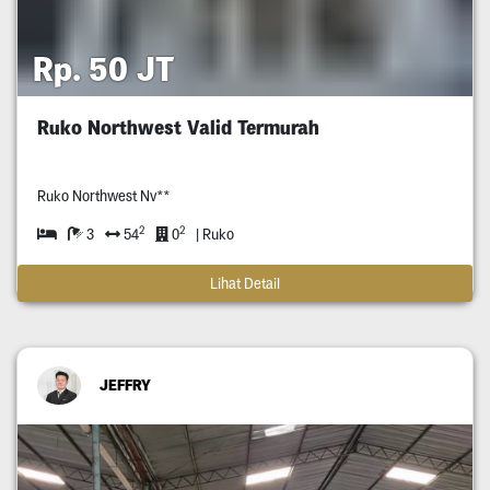
Rp. 50 JT
Ruko Northwest Valid Termurah
Ruko Northwest Nv**
2
2
3
54
0
| Ruko
Lihat Detail
JEFFRY