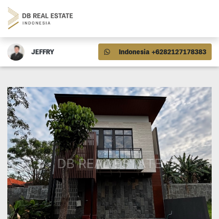
JEFFRY
Indonesia +6282127178383