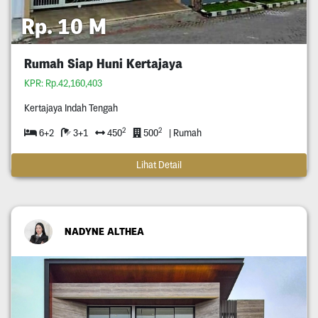
Rp. 10 M
Rumah Siap Huni Kertajaya
KPR: Rp.42,160,403
Kertajaya Indah Tengah
2
2
6+2
3+1
450
500
| Rumah
Lihat Detail
NADYNE ALTHEA