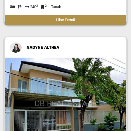
2
2
240
| Tanah
Lihat Detail
NADYNE ALTHEA