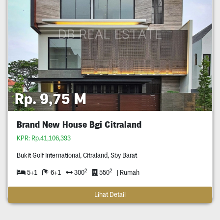
Rp. 9,75 M
Brand New House Bgi Citraland
KPR: Rp.41,106,393
Bukit Golf International, Citraland, Sby Barat
2
2
5+1
6+1
300
550
| Rumah
Lihat Detail