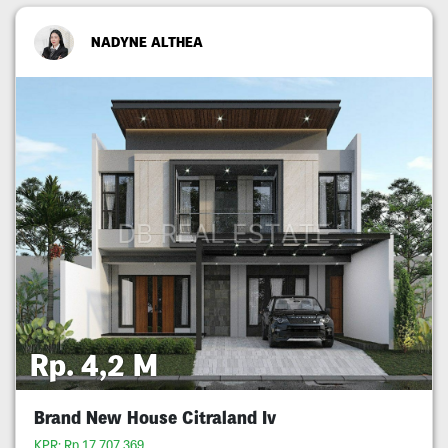
NADYNE ALTHEA
Rp. 4,2 M
Brand New House Citraland Iv
KPR: Rp.17,707,369