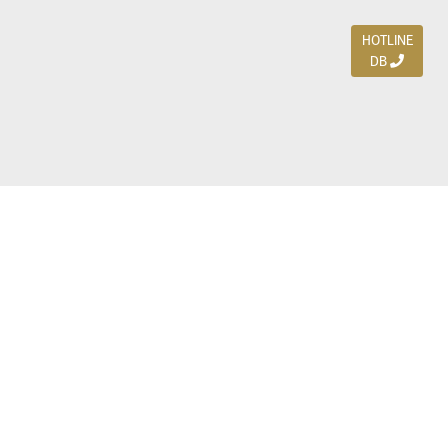
HOTLINE
DB
Jl. Dharmahusada Indah Timur 15 / Blok V 305,
Surabaya 60115
Ph. (031) 5954103
Ph. 085 111 3 9595 0