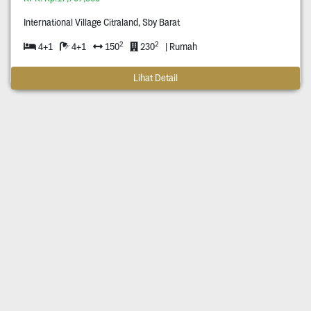
International Village Citraland, Sby Barat
2
2
4+1
4+1
150
230
| Rumah
Lihat Detail