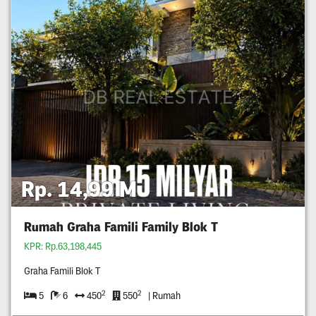
Rp. 14,99 M
Rumah Graha Famili Family Blok T
KPR: Rp.63,198,445
Graha Famili Blok T
2
2
5
6
450
550
| Rumah