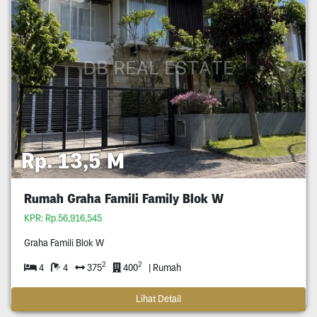
Rp. 13,5 M
Rumah Graha Famili Family Blok W
KPR: Rp.56,916,545
Graha Famili Blok W
2
2
4
4
375
400
| Rumah
Lihat Detail