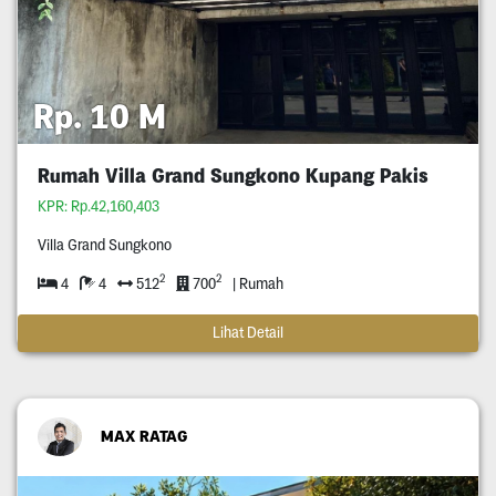
Rp. 10 M
Rumah Villa Grand Sungkono Kupang Pakis
KPR: Rp.42,160,403
Villa Grand Sungkono
2
2
4
4
512
700
| Rumah
Lihat Detail
MAX RATAG