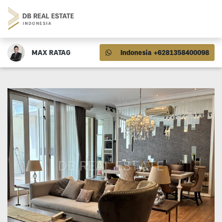
MAX RATAG
Indonesia +6281358400098