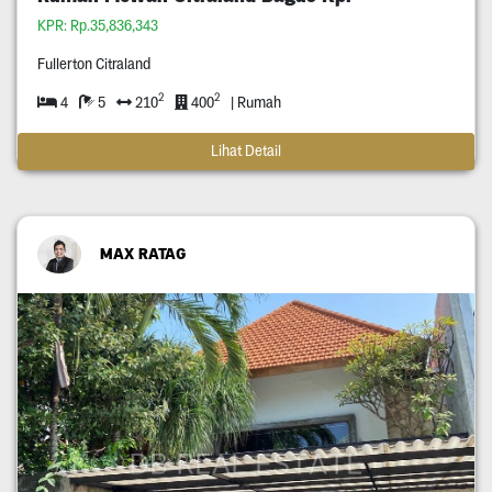
KPR: Rp.35,836,343
Fullerton Citraland
2
2
4
5
210
400
| Rumah
Lihat Detail
MAX RATAG