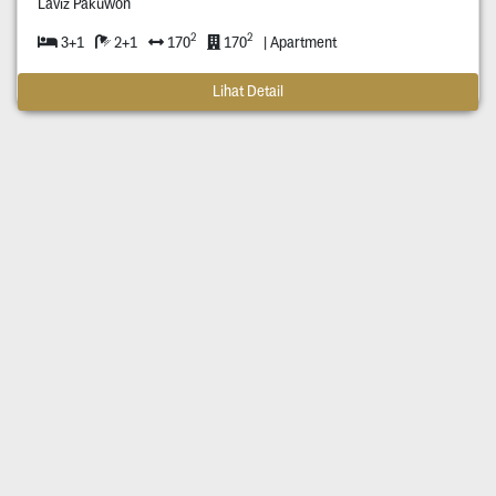
Laviz Pakuwon
2
2
3+1
2+1
170
170
| Apartment
Lihat Detail