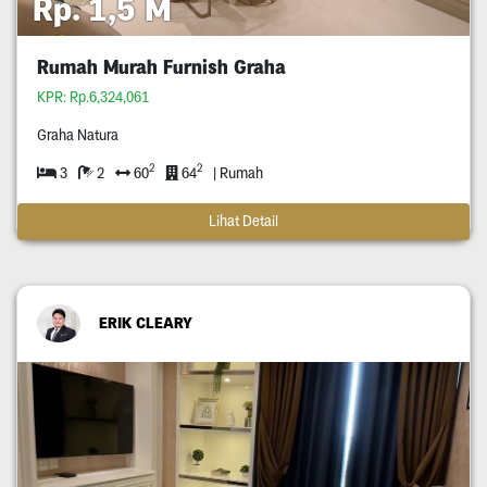
Rp. 1,5 M
Rumah Murah Furnish Graha
KPR: Rp.6,324,061
Graha Natura
2
2
3
2
60
64
| Rumah
Lihat Detail
ERIK CLEARY