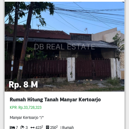
Rp. 8 M
Rumah Hitung Tanah Manyar Kertoarjo
KPR: Rp.33,728,323
Manyar Kertoarjo */*
2
2
7
3
423
250
| Rumah