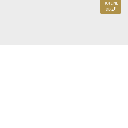
HOTLINE
DB
Jl. Dharmahusada Indah Timur 15 / Blok V 305,
Surabaya 60115
Ph. (031) 5954103
Ph. 085 111 3 9595 0
Royal Residence BS 07 / 23-25, Surabaya 60222