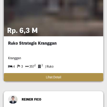
Rp. 6,3 M
Ruko Strategis Kranggan
Kranggan
2
2
4
3
357
| Ruko
Lihat Detail
REINER FICO