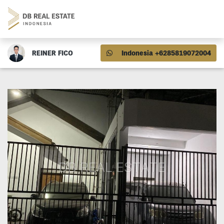
REINER FICO
Indonesia +6285819072004