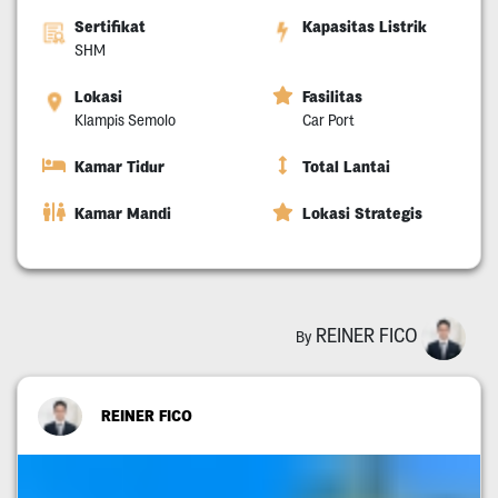
Sertifikat
Kapasitas Listrik
SHM
Lokasi
Fasilitas
Klampis Semolo
Car Port
Kamar Tidur
Total Lantai
Kamar Mandi
Lokasi Strategis
REINER FICO
By
REINER FICO