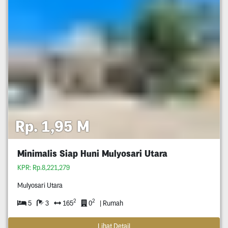
Rp. 1,95 M
Minimalis Siap Huni Mulyosari Utara
KPR: Rp.8,221,279
Mulyosari Utara
2
2
5
3
165
0
| Rumah
Lihat Detail