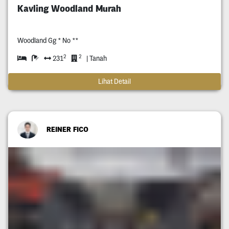
Kavling Woodland Murah
Woodland Gg * No **
2
2
231
| Tanah
Lihat Detail
REINER FICO