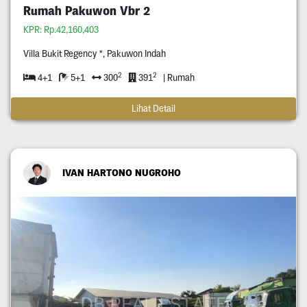
Rumah Pakuwon Vbr 2
KPR: Rp.42,160,403
Villa Bukit Regency *, Pakuwon Indah
2
2
4+1
5+1
300
391
| Rumah
Lihat Detail
IVAN HARTONO NUGROHO