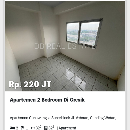
Rp. 220 JT
Apartemen 2 Bedroom Di Gresik
Apartemen Gunawangsa Superblock Jl. Veteran, Gending Wetan, Singosari Kec. Kebomas, Gresik
2
2
2
1
32
32
| Apartment