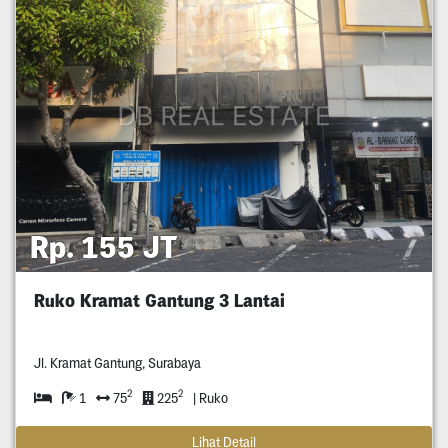
Rp. 155 JT
Ruko Kramat Gantung 3 Lantai
Jl. Kramat Gantung, Surabaya
2
2
1
75
225
| Ruko
Lihat Detail