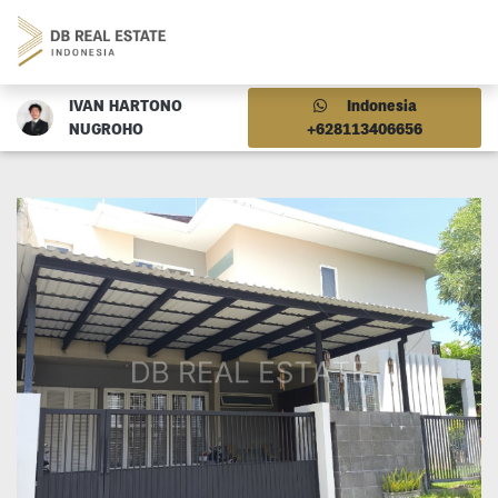
IVAN HARTONO
Indonesia
NUGROHO
+628113406656