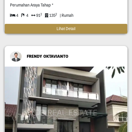
Perumahan Araya Tahap *
2
2
4
4
91
135
| Rumah
Lihat Detail
FRENDY OKTAVIANTO