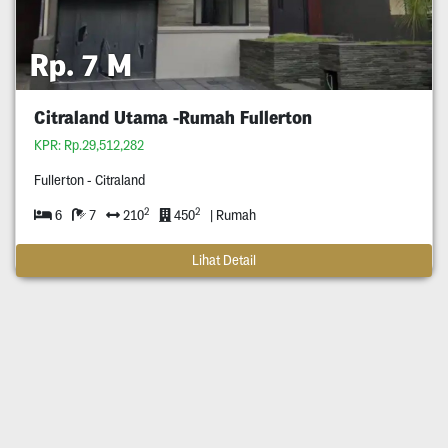
Rp. 7 M
Citraland Utama -Rumah Fullerton
KPR: Rp.29,512,282
Fullerton - Citraland
2
2
6
7
210
450
| Rumah
Lihat Detail