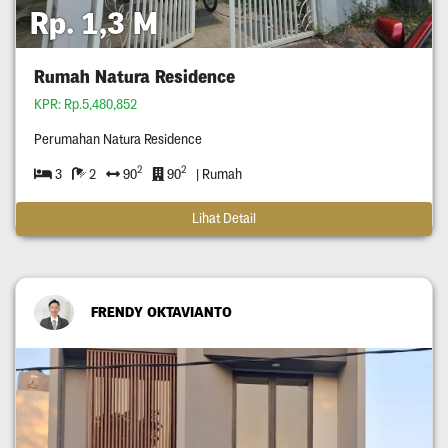
Rp. 1,3 M
Rumah Natura Residence
KPR: Rp.5,480,852
Perumahan Natura Residence
2
2
3
2
90
90
| Rumah
Lihat Detail
FRENDY OKTAVIANTO