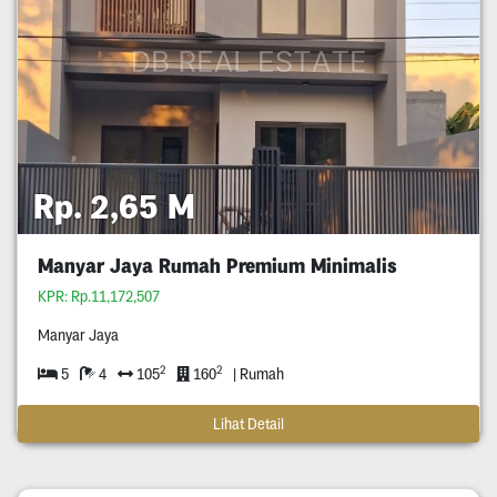
Rp. 2,65 M
Manyar Jaya Rumah Premium Minimalis
KPR: Rp.11,172,507
Manyar Jaya
2
2
5
4
105
160
| Rumah
Lihat Detail