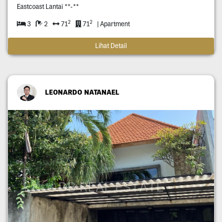
Eastcoast Lantai **-**
2
2
3
2
71
71
| Apartment
Lihat Detail
LEONARDO NATANAEL