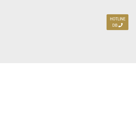
HOTLINE
DB
Jl. Dharmahusada Indah Timur 15 / Blok V 305,
Surabaya 60115
Ph. (031) 5954103
Ph. 085 111 3 9595 0