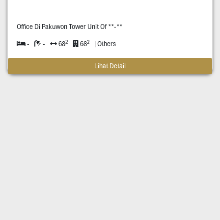
Office Di Pakuwon Tower Unit Of **-**
2
2
-
-
68
68
| Others
Lihat Detail