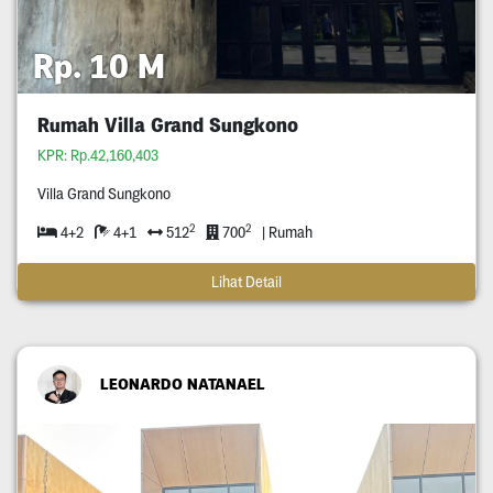
Rp. 10 M
Rumah Villa Grand Sungkono
KPR: Rp.42,160,403
Villa Grand Sungkono
2
2
4+2
4+1
512
700
| Rumah
Lihat Detail
LEONARDO NATANAEL