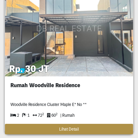
Rp. 30 JT
Rumah Woodville Residence
Woodville Residence Cluster Maple E* No **
2
2
2
1
72
60
| Rumah
Lihat Detail