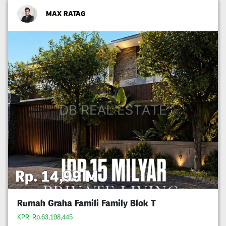
MAX RATAG
Rp. 14,99 M
Rumah Graha Famili Family Blok T
KPR: Rp.63,198,445