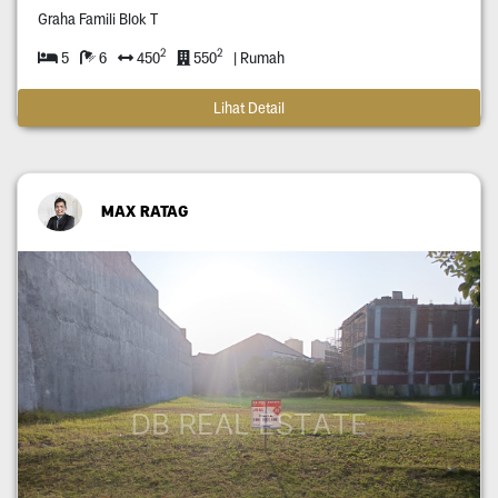
Graha Famili Blok T
2
2
5
6
450
550
| Rumah
Lihat Detail
MAX RATAG