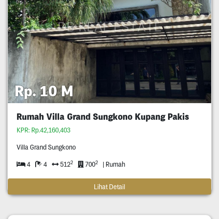
Rp. 10 M
Rumah Villa Grand Sungkono Kupang Pakis
KPR: Rp.42,160,403
Villa Grand Sungkono
2
2
4
4
512
700
| Rumah
Lihat Detail