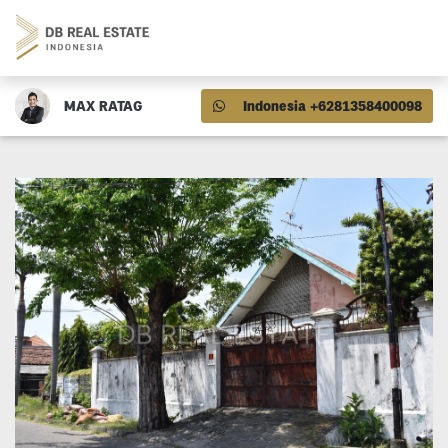
MAX RATAG
Indonesia +6281358400098