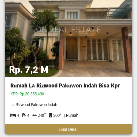
Rp. 7,2 M
Rumah La Rizwood Pakuwon Indah Bisa Kpr
KPR: Rp.30,355,490
La Rizwood Pakuwon Indah
2
2
4
4
240
300
| Rumah
Lihat Detail