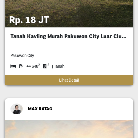
Rp. 18 JT
Tanah Kavling Murah Pakuwon City Luar Cluster
Pakuwon City
2
2
648
| Tanah
Lihat Detail
MAX RATAG