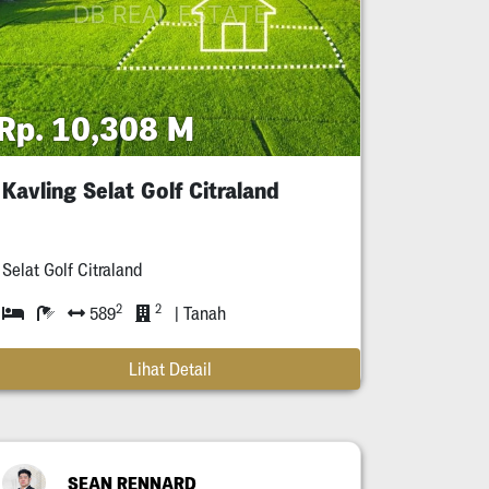
Rp. 10,308 M
Kavling Selat Golf Citraland
Selat Golf Citraland
2
2
589
| Tanah
Lihat Detail
SEAN RENNARD