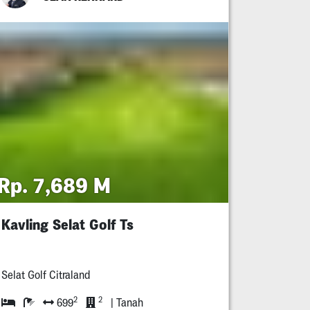
Rp. 7,689 M
Kavling Selat Golf Ts
Selat Golf Citraland
2
2
699
| Tanah