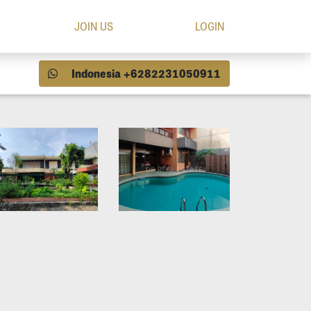
JOIN US
LOGIN
Indonesia +6282231050911