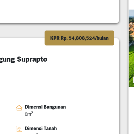
KPR Rp. 54,808,524/bulan
gung Suprapto
Dimensi Bangunan
2
0m
Dimensi Tanah