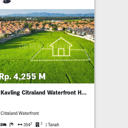
Rp. 4,255 M
Kavling Citraland Waterfront Hunian
Citraland Waterfront
2
2
354
| Tanah