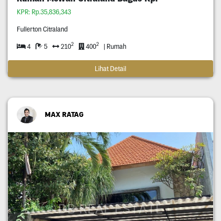
KPR: Rp.35,836,343
Fullerton Citraland
2
2
4
5
210
400
| Rumah
Lihat Detail
MAX RATAG