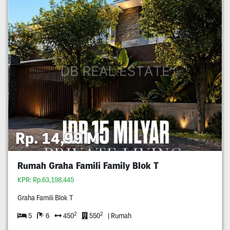
Rp. 14,99 M
Rumah Graha Famili Family Blok T
KPR: Rp.63,198,445
Graha Famili Blok T
2
2
5
6
450
550
| Rumah