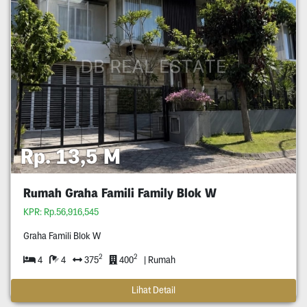
Rp. 13,5 M
Rumah Graha Famili Family Blok W
KPR: Rp.56,916,545
Graha Famili Blok W
2
2
4
4
375
400
| Rumah
Lihat Detail