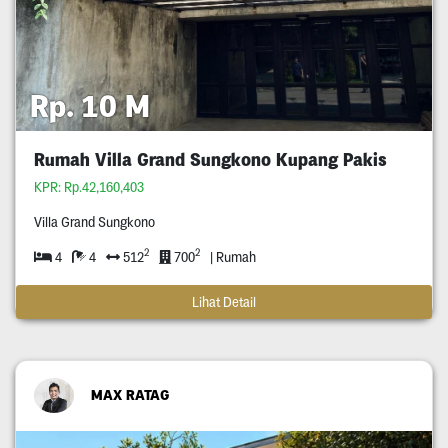
Rp. 10 M
Rumah Villa Grand Sungkono Kupang Pakis
KPR: Rp.42,160,403
Villa Grand Sungkono
2
2
4
4
512
700
| Rumah
Lihat Detail
MAX RATAG