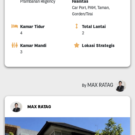
Fasilitas
Prambanan Regency
Car Port, PAM, Taman,
Gorden/Tirai
Kamar Tidur
Total Lantai
4
2
Kamar Mandi
Lokasi Strategis
3
MAX RATAG
By
MAX RATAG