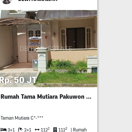
Rp. 50 JT
Rumah Tama Mutiara Pakuwon City
Taman Mutiara C*-***
2
2
3+1
2+1
112
112
| Rumah