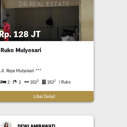
Rp. 128 JT
Ruko Mulyosari
Jl. Raya Mulyosari ***
2
2
2
2
162
162
| Ruko
Lihat Detail
DEWI AMIRAWATI