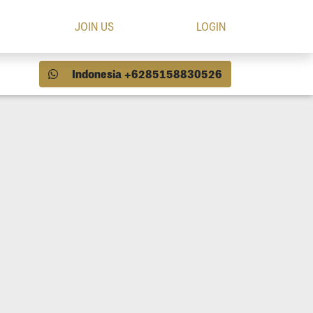
JOIN US
LOGIN
Indonesia +6285158830526