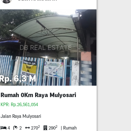
Rp. 6,3 M
Rumah 0Km Raya Mulyosari
KPR: Rp.26,561,054
Jalan Raya Mulyosari
2
2
4
2
270
290
| Rumah