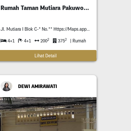
Rumah Taman Mutiara Pakuwon City
Jl. Mutiara I Blok C-* No.** Https://Maps.app.goo.gl/Yzapxr*Pxt*Mmpja*
2
2
4+1
4+1
200
375
| Rumah
Lihat Detail
DEWI AMIRAWATI