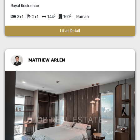
Royal Residence
2
2
3+1
2+1
144
160
| Rumah
Lihat Detail
MATTHEW ARLEN