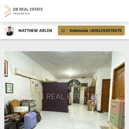
MATTHEW ARLEN
Indonesia +6281252078375