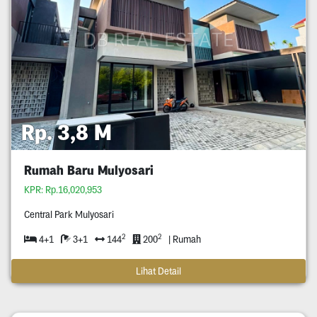
Rp. 3,8 M
Rumah Baru Mulyosari
KPR: Rp.16,020,953
Central Park Mulyosari
2
2
4+1
3+1
144
200
| Rumah
Lihat Detail