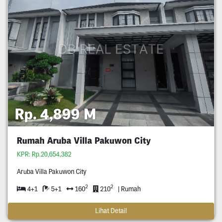
Rp. 4,899 M
Rumah Aruba Villa Pakuwon City
KPR: Rp.20,654,382
Aruba Villa Pakuwon City
2
2
4+1
5+1
160
210
| Rumah
Lihat Detail