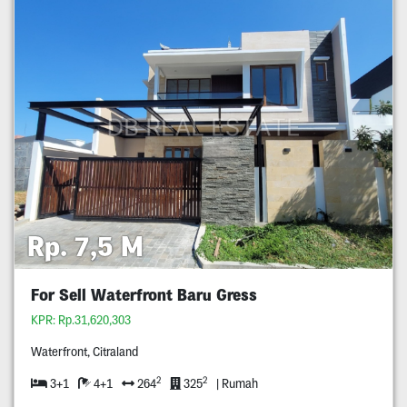
Rp. 7,5 M
For Sell Waterfront Baru Gress
KPR: Rp.31,620,303
Waterfront, Citraland
2
2
3+1
4+1
264
325
| Rumah