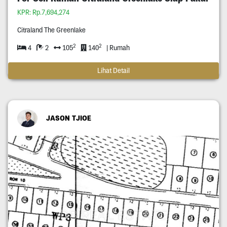
KPR: Rp.7,694,274
Citraland The Greenlake
2
2
4
2
105
140
| Rumah
Lihat Detail
JASON TJIOE