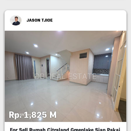
JASON TJIOE
Rp. 1,825 M
For Sell Rumah Citraland Greenlake Siap Pakai