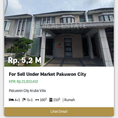
Rp. 5,2 M
For Sell Under Market Pakuwon City
KPR: Rp.21,923,410
Pakuwon City Aruba Villa
2
2
4+1
5+1
160
210
| Rumah
Lihat Detail