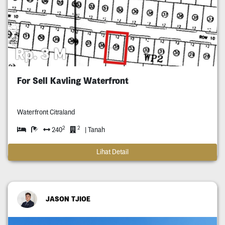
Rp. 3 M
For Sell Kavling Waterfront
Waterfront Citraland
2
2
240
| Tanah
Lihat Detail
JASON TJIOE