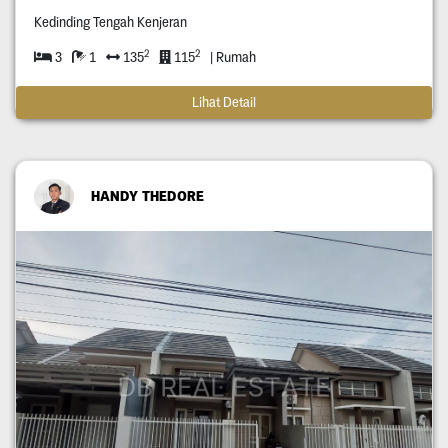
Kedinding Tengah Kenjeran
2
2
3
1
135
115
| Rumah
Lihat Detail
HANDY THEDORE