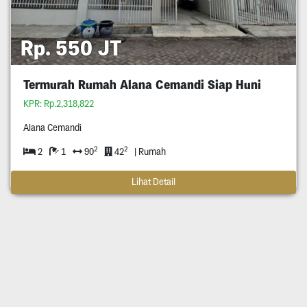
Rp. 550 JT
Termurah Rumah Alana Cemandi Siap Huni
KPR: Rp.2,318,822
Alana Cemandi
2
2
2
1
90
42
| Rumah
Lihat Detail