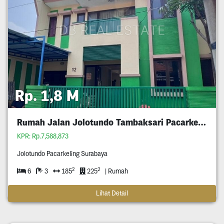
Rp. 1,8 M
Rumah Jalan Jolotundo Tambaksari Pacarkeling
KPR: Rp.7,588,873
Jolotundo Pacarkeling Surabaya
2
2
6
3
185
225
| Rumah
Lihat Detail