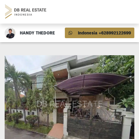
HANDY THEDORE
Indonesia +628992122699