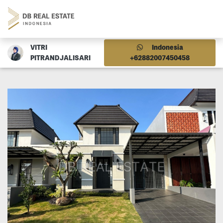
VITRI
Indonesia
PITRANDJALISARI
+62882007450458