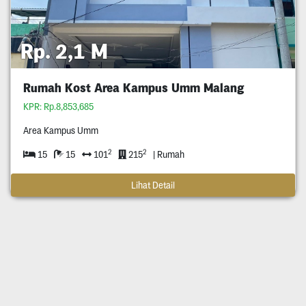
Rp. 2,1 M
Rumah Kost Area Kampus Umm Malang
KPR: Rp.8,853,685
Area Kampus Umm
2
2
15
15
101
215
| Rumah
Lihat Detail