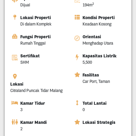
2
Dijual
194m
Lokasi Properti
Kondisi Properti
Di dalam Komplek
Keadaan Kosong
Fungsi Properti
Orientasi
Rumah Tinggal
Menghadap Utara
Sertifikat
Kapasitas Listrik
SHM
5,500
Fasilitas
Car Port, Taman
Lokasi
Citraland Puncak Tidar Malang
Kamar Tidur
Total Lantai
3
0
Kamar Mandi
Lokasi Strategis
2