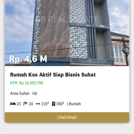
Rp. 4,6 M
Rumah Kos Aktif Siap Bisnis Suhat
KPR: Rp.19,393,786
Area Suhat - Ub
2
2
23
24
115
350
| Rumah
Lihat Detail