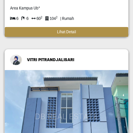
Area Kampus Ub*
2
2
6
6
60
104
| Rumah
Lihat Detail
VITRI PITRANDJALISARI