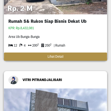
Rp. 2 M
Rumah S& Rukos Siap Bisnis Dekat Ub
KPR: Rp.8,432,081
Area Ub Bunga-Bunga
2
2
12
4
200
250
| Rumah
Lihat Detail
VITRI PITRANDJALISARI