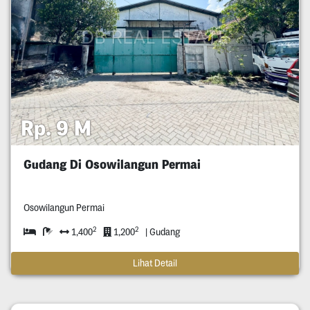
Rp. 9 M
Gudang Di Osowilangun Permai
Osowilangun Permai
2
2
1,400
1,200
| Gudang
Lihat Detail