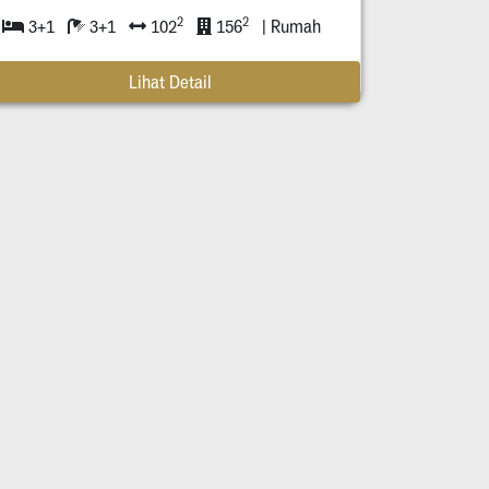
2
2
3+1
3+1
102
156
| Rumah
Lihat Detail