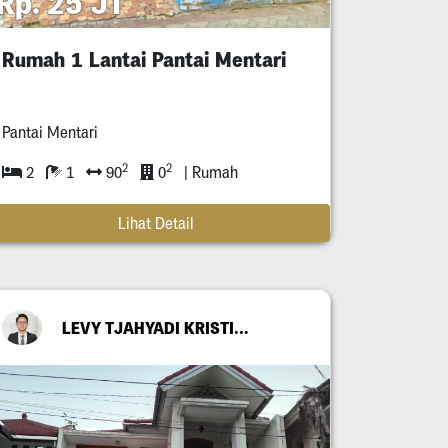
Rp. 25 JT
Rumah 1 Lantai Pantai Mentari
Pantai Mentari
2
2
2
1
90
0
| Rumah
Lihat Detail
LEVY TJAHYADI KRISTIANTO OETOMO