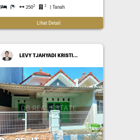
2
2
250
| Tanah
Lihat Detail
LEVY TJAHYADI KRISTIANTO OETOMO