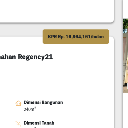
KPR Rp. 16,864,161/bulan
ahan Regency21
Dimensi Bangunan
2
240m
Dimensi Tanah