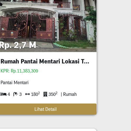
Rp. 2,7 M
Rumah Pantai Mentari Lokasi Terdepan
KPR: Rp.11,383,309
Pantai Mentari
2
2
4
3
180
350
| Rumah
Lihat Detail