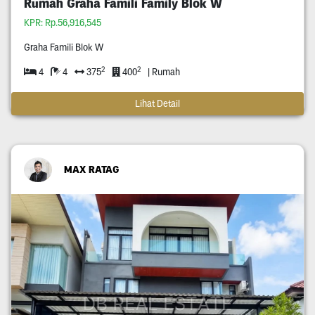
Rumah Graha Famili Family Blok W
KPR: Rp.56,916,545
Graha Famili Blok W
2
2
4
4
375
400
| Rumah
Lihat Detail
MAX RATAG