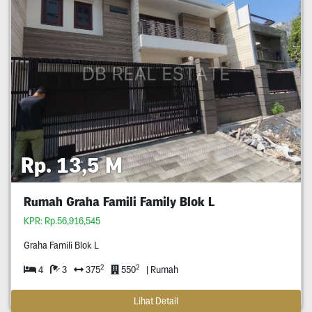
Rp. 13,5 M
Rumah Graha Famili Family Blok L
KPR: Rp.56,916,545
Graha Famili Blok L
2
2
4
3
375
550
| Rumah
Lihat Detail