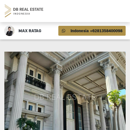
MAX RATAG
Indonesia +6281358400098