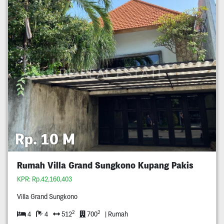
Rp. 10 M
Rumah Villa Grand Sungkono Kupang Pakis
KPR: Rp.42,160,403
Villa Grand Sungkono
2
2
4
4
512
700
| Rumah