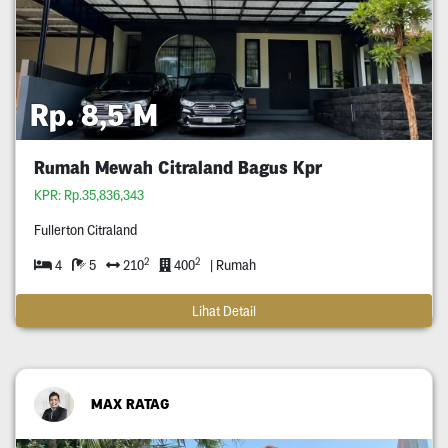
Rp. 8,5 M
Rumah Mewah Citraland Bagus Kpr
KPR: Rp.35,836,343
Fullerton Citraland
2
2
4
5
210
400
| Rumah
Lihat Detail
MAX RATAG