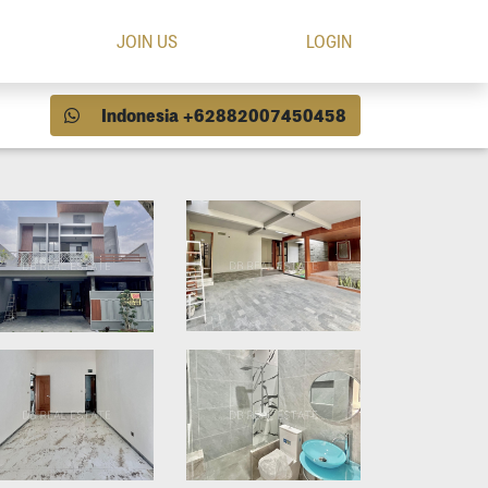
JOIN US
LOGIN
Indonesia +62882007450458