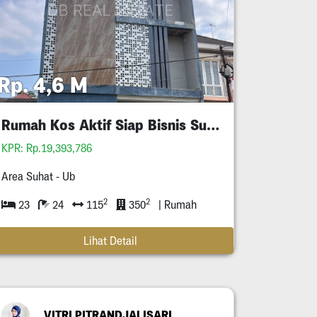
Rp. 4,6 M
Rumah Kos Aktif Siap Bisnis Suhat
KPR: Rp.19,393,786
Area Suhat - Ub
2
2
23
24
115
350
| Rumah
Lihat Detail
VITRI PITRANDJALISARI