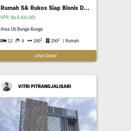
Rumah S& Rukos Siap Bisnis Dekat Ub
KPR: Rp.8,432,081
Area Ub Bunga-Bunga
2
2
12
4
200
250
| Rumah
Lihat Detail
VITRI PITRANDJALISARI