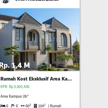
Rp. 1,4 M
Rumah Kost Eksklusif Area Kampus Ub 2
KPR: Rp.5,902,456
Area Kampus Ub*
2
2
6
6
60
104
| Rumah