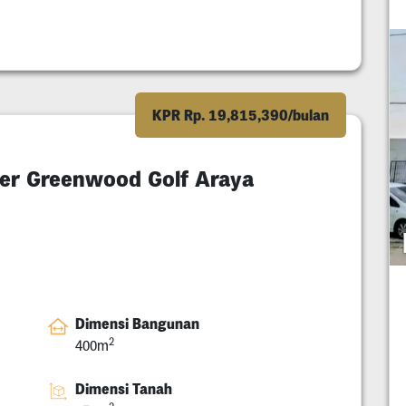
KPR Rp. 19,815,390/bulan
ter Greenwood Golf Araya
Dimensi Bangunan
2
400m
Dimensi Tanah