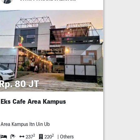
Rp. 80 JT
Eks Cafe Area Kampus
Area Kampus Itn Uin Ub
2
2
237
220
| Others