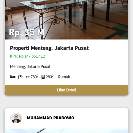
Rp. 35 M
Properti Menteng, Jakarta Pusat
KPR: Rp.147,561,412
Menteng, Jakarta Pusat
2
2
780
283
| Rumah
Lihat Detail
MUHAMMAD PRABOWO