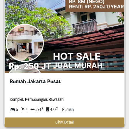
Rp. 250 JT
Rumah Jakarta Pusat
Komplek Perhubungan, Rawasari
2
2
5
4
291
477
| Rumah
Lihat Detail