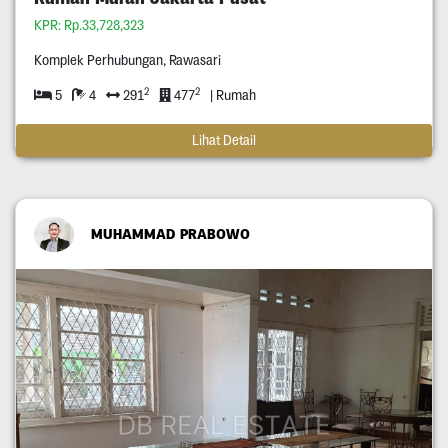
KPR: Rp.33,728,323
Komplek Perhubungan, Rawasari
2
2
5
4
291
477
| Rumah
Lihat Detail
MUHAMMAD PRABOWO