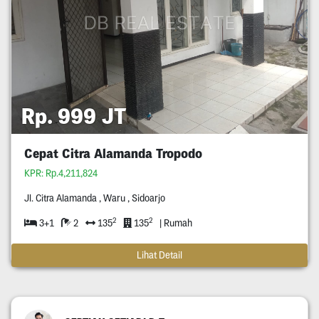
Rp. 999 JT
Cepat Citra Alamanda Tropodo
KPR: Rp.4,211,824
Jl. Citra Alamanda , Waru , Sidoarjo
2
2
3+1
2
135
135
| Rumah
Lihat Detail