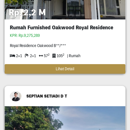
Rp. 2,2 M
Rumah Furnished Oakwood Royal Residence
KPR: Rp.9,275,289
Royal Residence Oakwood B**/***
2
2
2+1
2+1
57
105
| Rumah
Lihat Detail
SEPTIAN SETIADI D T