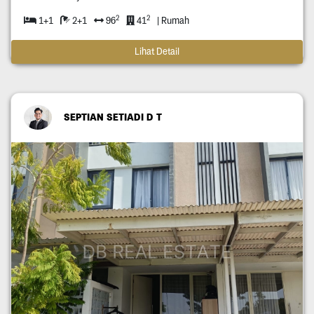
2
2
1+1
2+1
96
41
| Rumah
Lihat Detail
SEPTIAN SETIADI D T