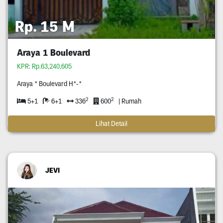
Rp. 15 M
Araya 1 Boulevard
KPR: Rp.63,240,605
Araya * Boulevard H*-*
2
2
5+1
6+1
336
600
| Rumah
Lihat Detail
JEVI