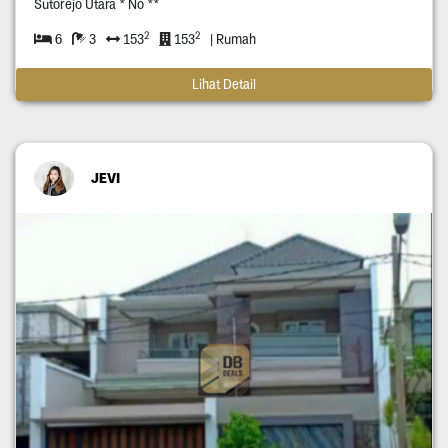
Sutorejo Utara * No **
2
2
6
3
153
153
| Rumah
Lihat Detail
JEVI