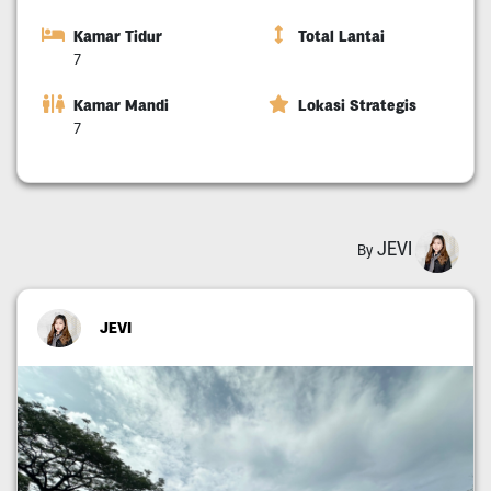
Kamar Tidur
Total Lantai
7
Kamar Mandi
Lokasi Strategis
7
JEVI
By
JEVI