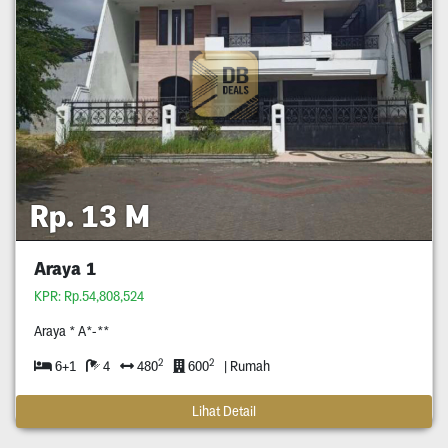
Rp. 13 M
Araya 1
KPR: Rp.54,808,524
Araya * A*-**
2
2
6+1
4
480
600
| Rumah
Lihat Detail