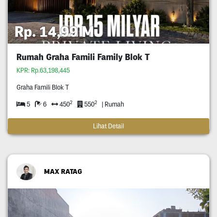
Rp. 14,99 M
Rumah Graha Famili Family Blok T
KPR: Rp.63,198,445
Graha Famili Blok T
2
2
5
6
450
550
| Rumah
Lihat Detail
MAX RATAG