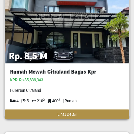
Rp. 8,5 M
Rumah Mewah Citraland Bagus Kpr
KPR: Rp.35,836,343
Fullerton Citraland
2
2
4
5
210
400
| Rumah
Lihat Detail