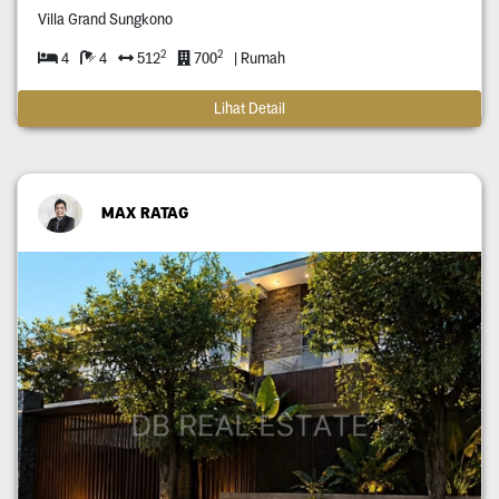
Villa Grand Sungkono
2
2
4
4
512
700
| Rumah
Lihat Detail
MAX RATAG