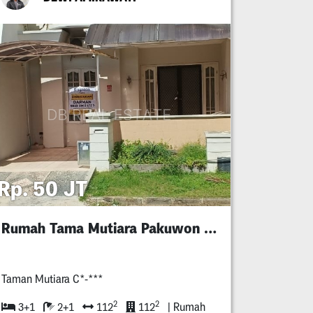
Rp. 50 JT
Rumah Tama Mutiara Pakuwon City
Taman Mutiara C*-***
2
2
3+1
2+1
112
112
| Rumah