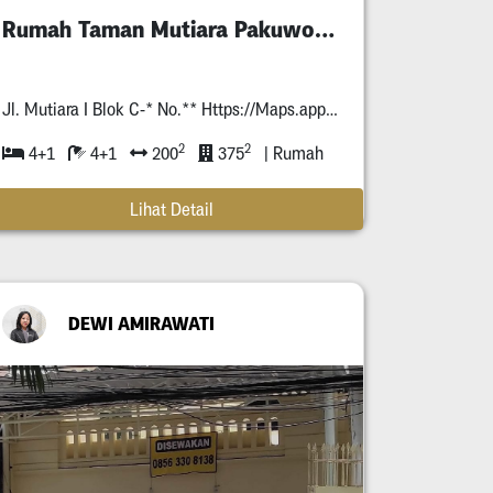
Rumah Taman Mutiara Pakuwon City
Jl. Mutiara I Blok C-* No.** Https://Maps.app.goo.gl/Yzapxr*Pxt*Mmpja*
2
2
4+1
4+1
200
375
| Rumah
Lihat Detail
DEWI AMIRAWATI