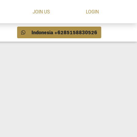
JOIN US
LOGIN
Indonesia +6285158830526