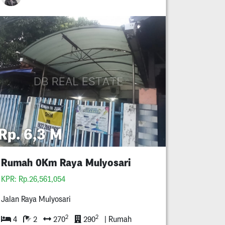
Rp. 6,3 M
Rumah 0Km Raya Mulyosari
KPR: Rp.26,561,054
Jalan Raya Mulyosari
2
2
4
2
270
290
| Rumah