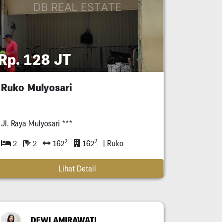
Rp. 128 JT
Ruko Mulyosari
Jl. Raya Mulyosari ***
2
2
2
2
162
162
| Ruko
Lihat Detail
DEWI AMIRAWATI