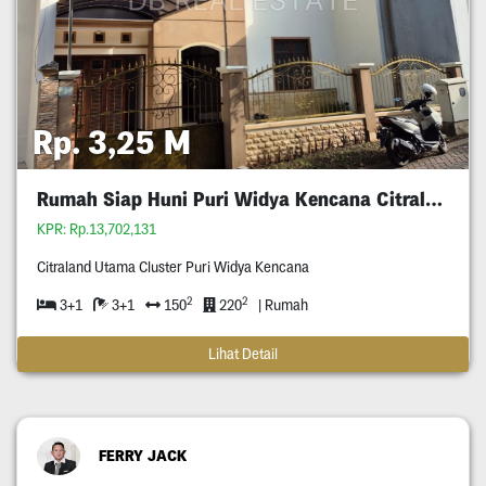
Rp. 3,25 M
Rumah Siap Huni Puri Widya Kencana Citraland
KPR: Rp.13,702,131
Citraland Utama Cluster Puri Widya Kencana
2
2
3+1
3+1
150
220
| Rumah
Lihat Detail
FERRY JACK