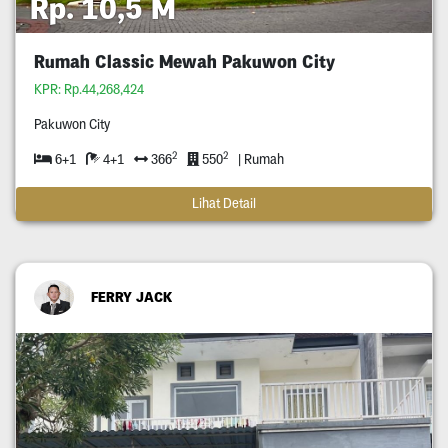
Rp. 10,5 M
Rumah Classic Mewah Pakuwon City
KPR: Rp.44,268,424
Pakuwon City
2
2
6+1
4+1
366
550
| Rumah
Lihat Detail
FERRY JACK