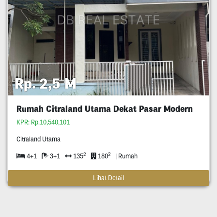
Rp. 2,5 M
Rumah Citraland Utama Dekat Pasar Modern
KPR: Rp.10,540,101
Citraland Utama
2
2
4+1
3+1
135
180
| Rumah
Lihat Detail