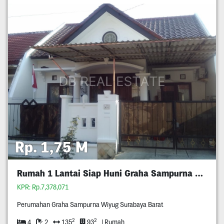
Rp. 1,75 M
Rumah 1 Lantai Siap Huni Graha Sampurna Wiyung
KPR: Rp.7,378,071
Perumahan Graha Sampurna Wiyug Surabaya Barat
2
2
4
2
135
93
| Rumah