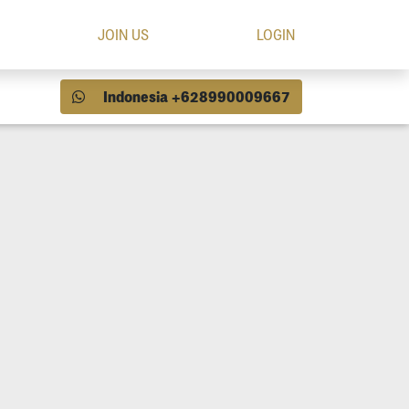
JOIN US
LOGIN
Indonesia +628990009667