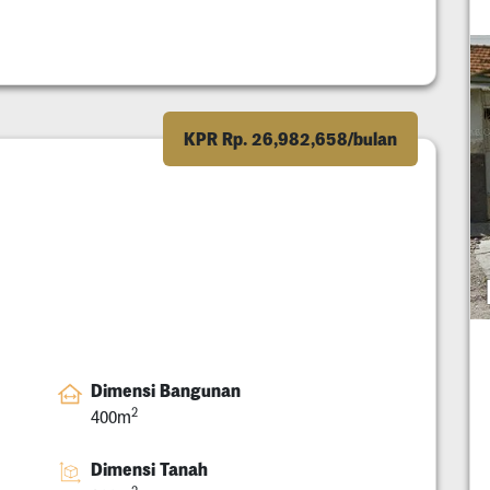
KPR Rp. 26,982,658/bulan
Dimensi Bangunan
2
400m
Dimensi Tanah