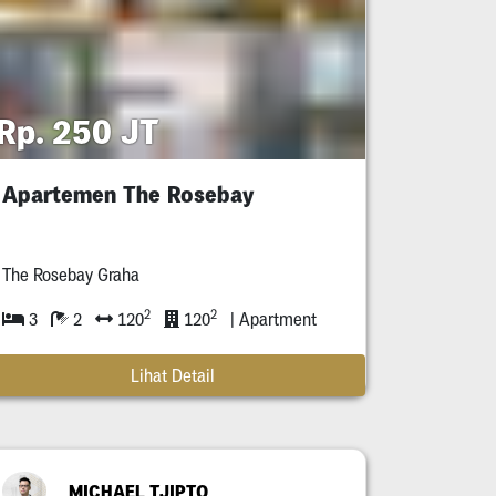
Rp. 250 JT
Apartemen The Rosebay
The Rosebay Graha
2
2
3
2
120
120
| Apartment
Lihat Detail
MICHAEL TJIPTO