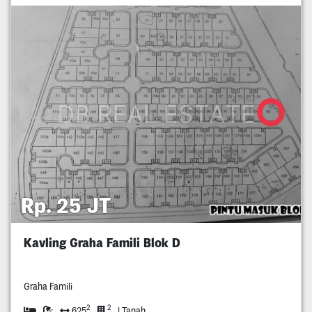
Rp. 25 JT
Kavling Graha Famili Blok D
Graha Famili
2
2
625
| Tanah