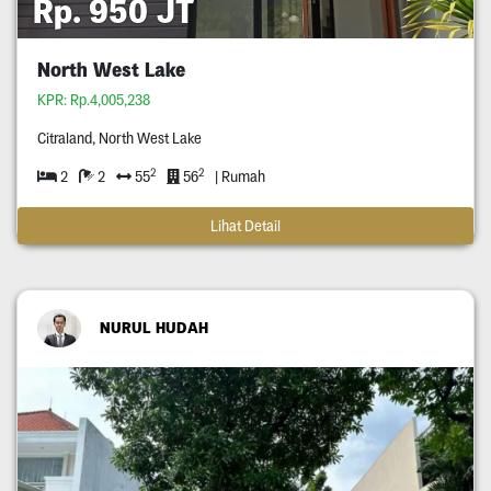
Rp. 950 JT
North West Lake
KPR: Rp.4,005,238
Citraland, North West Lake
2
2
2
2
55
56
| Rumah
Lihat Detail
NURUL HUDAH