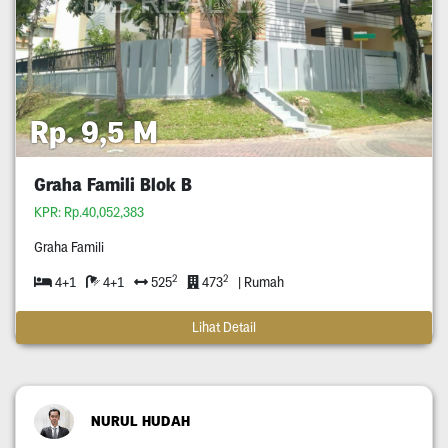
Rp. 9,5 M
Graha Famili Blok B
KPR: Rp.40,052,383
Graha Famili
2
2
4+1
4+1
525
473
| Rumah
Lihat Detail
NURUL HUDAH