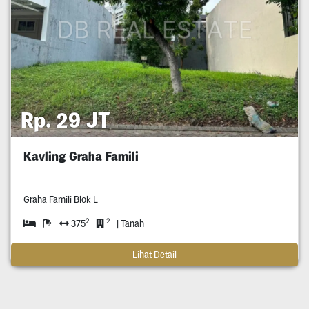
Rp. 29 JT
Kavling Graha Famili
Graha Famili Blok L
2
2
375
| Tanah
Lihat Detail