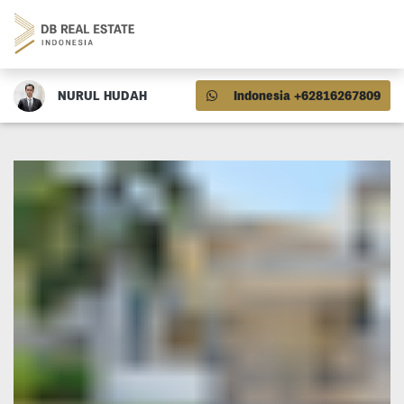
NURUL HUDAH
Indonesia +62816267809