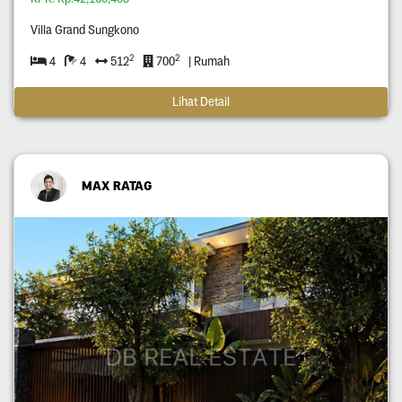
Villa Grand Sungkono
2
2
4
4
512
700
| Rumah
Lihat Detail
MAX RATAG