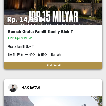
Rp. 14,99 M
Rumah Graha Famili Family Blok T
KPR: Rp.63,198,445
Graha Famili Blok T
2
2
5
6
450
550
| Rumah
Lihat Detail
MAX RATAG