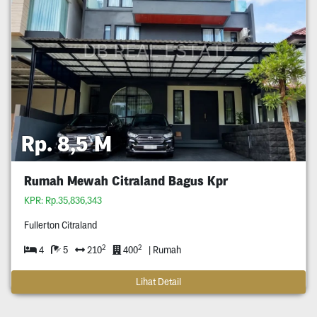
Rp. 8,5 M
Rumah Mewah Citraland Bagus Kpr
KPR: Rp.35,836,343
Fullerton Citraland
2
2
4
5
210
400
| Rumah
Lihat Detail