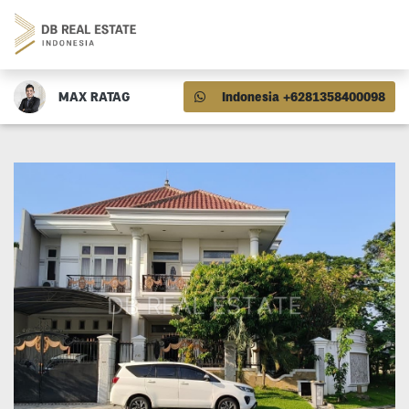
MAX RATAG
Indonesia +6281358400098