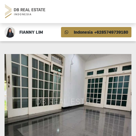
FIANNY LIM
Indonesia +6285749739180