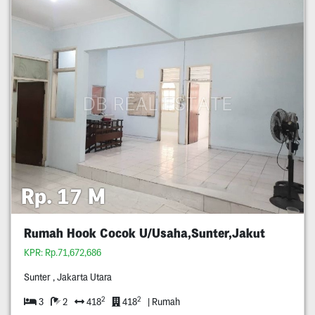
Rp. 17 M
Rumah Hook Cocok U/Usaha,Sunter,Jakut
KPR: Rp.71,672,686
Sunter , Jakarta Utara
2
2
3
2
418
418
| Rumah