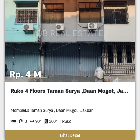
Rp. 4 M
Ruko 4 Floors Taman Surya ,Daan Mogot, Jakbar
Mompleks Taman Surya , Daan Mkgot , Jakbar
2
2
3
90
300
| Ruko
Lihat Detail