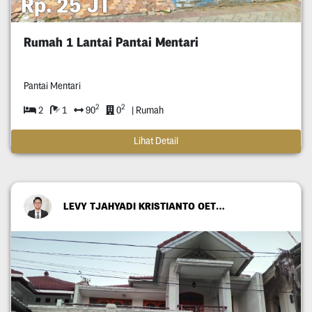
Rp. 25 JT
Rumah 1 Lantai Pantai Mentari
Pantai Mentari
2
2
2
1
90
0
| Rumah
Lihat Detail
LEVY TJAHYADI KRISTIANTO OETOMO