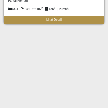
Pantai Mentari
2
2
3+1
3+1
102
156
| Rumah
Lihat Detail