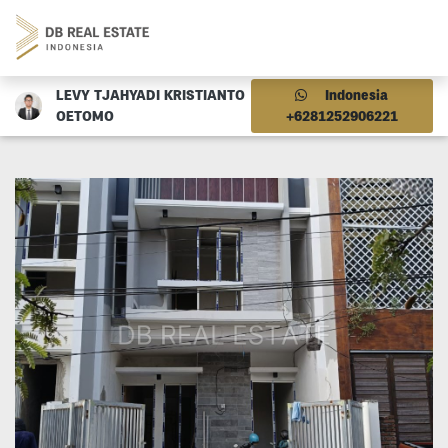
LEVY TJAHYADI KRISTIANTO
Indonesia
OETOMO
+6281252906221