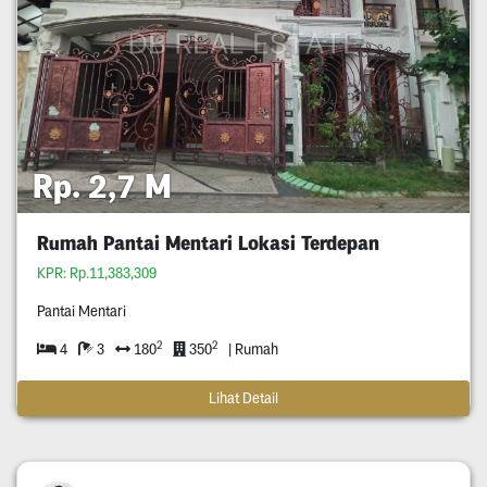
Rp. 2,7 M
Rumah Pantai Mentari Lokasi Terdepan
KPR: Rp.11,383,309
Pantai Mentari
2
2
4
3
180
350
| Rumah
Lihat Detail