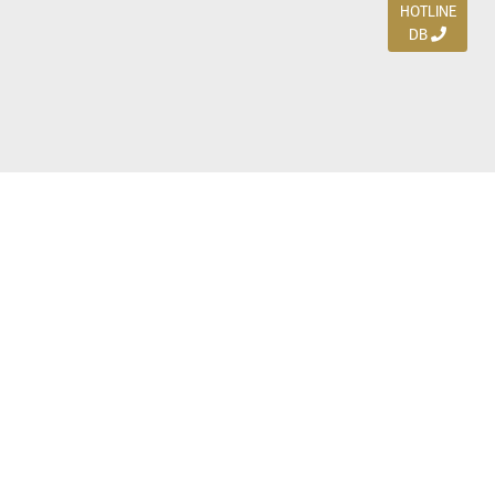
HOTLINE
DB
Jl. Dharmahusada Indah Timur 15 / Blok V 305,
Surabaya 60115
Ph. (031) 5954103
Ph. 085 111 3 9595 0
Royal Residence BS 07 / 23-25, Surabaya 60222