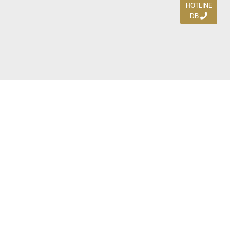
HOTLINE
DB
Jl. Dharmahusada Indah Timur 15 / Blok V 305,
Surabaya 60115
Ph. (031) 5954103
Ph. 085 111 3 9595 0
Royal Residence BS 07 / 23-25, Surabaya 60222