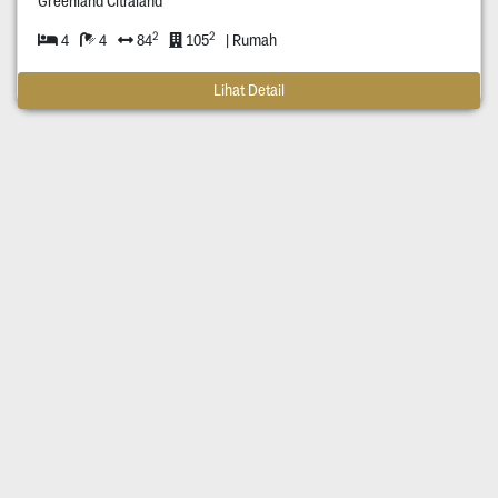
Greenland Citraland
2
2
4
4
84
105
| Rumah
Lihat Detail