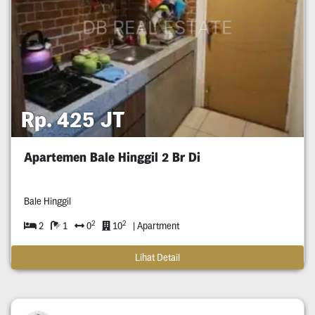
Rp. 425 JT
Apartemen Bale Hinggil 2 Br Di
Bale Hinggil
2
2
2
1
0
10
| Apartment
Lihat Detail