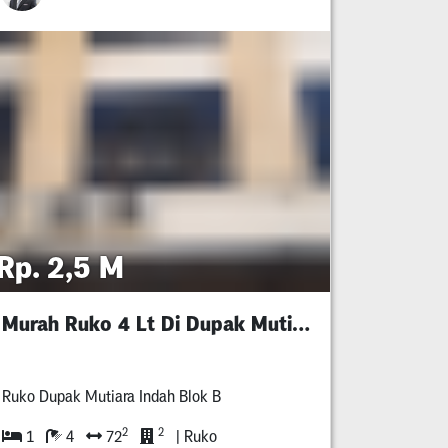
Rp. 2,5 M
Murah Ruko 4 Lt Di Dupak Mutiara Indah
Ruko Dupak Mutiara Indah Blok B
2
2
1
4
72
| Ruko