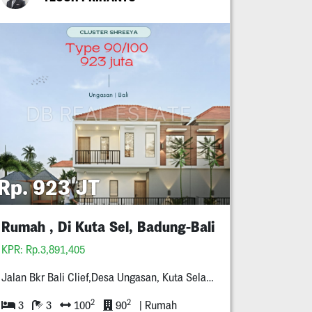
Rp. 923 JT
Rumah , Di Kuta Sel, Badung-Bali
KPR: Rp.3,891,405
Jalan Bkr Bali Clief,Desa Ungasan, Kuta Selatan, Badung-Bali
2
2
3
3
100
90
| Rumah