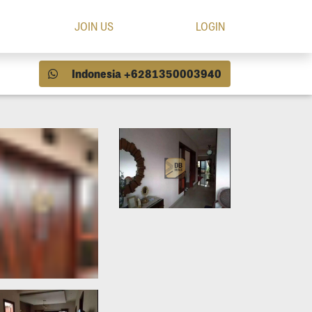
JOIN US
LOGIN
Indonesia +6281350003940