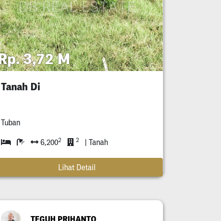
Rp. 3,72 M
Tanah Di
Tuban
2
2
6,200
| Tanah
Lihat Detail
TEGUH PRIHANTO