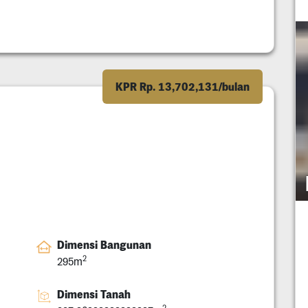
KPR Rp. 13,702,131/bulan
Dimensi Bangunan
2
295m
Dimensi Tanah
2