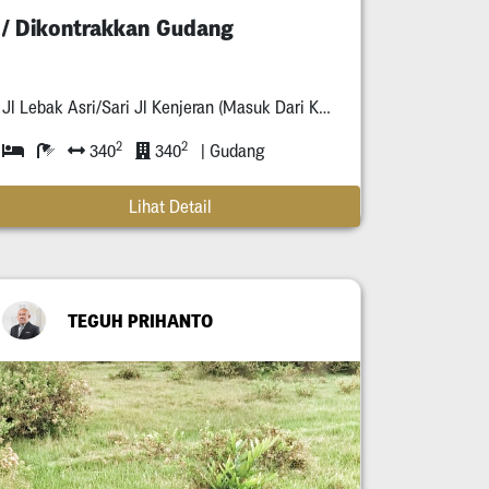
/ Dikontrakkan Gudang
Jl Lebak Asri/Sari Jl Kenjeran (Masuk Dari Komplek Ruko Fira. Lokasi : Seberang Sebelah Kiri Jln/Gudang Mandiri
2
2
340
340
| Gudang
Lihat Detail
TEGUH PRIHANTO