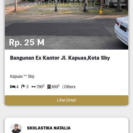
Rp. 25 M
Bangunan Ex Kantor Jl. Kapuas,Kota Sby
Kapuas ** Sby
2
2
4
3
790
600
| Others
Lihat Detail
SKOLASTIKA NATALIA