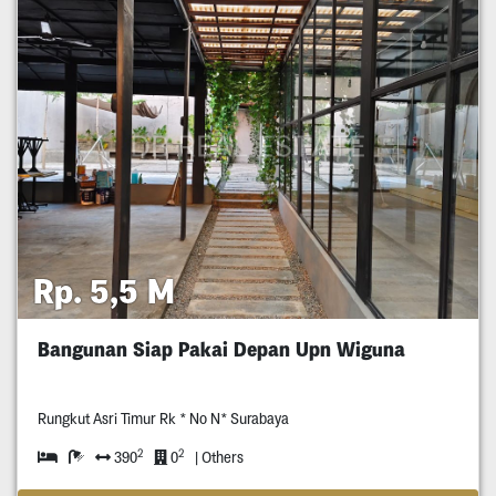
Rp. 5,5 M
Bangunan Siap Pakai Depan Upn Wiguna
Rungkut Asri Timur Rk * No N* Surabaya
2
2
390
0
| Others