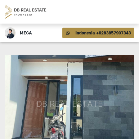
MEGA
Indonesia +6283857907343