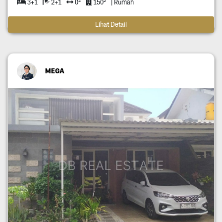
3+1
2+1
0
150
| Rumah
Lihat Detail
MEGA