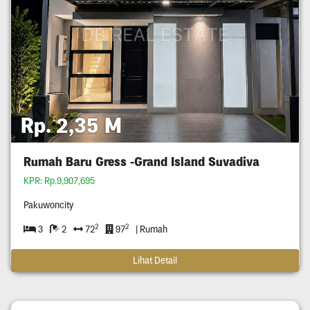
Rp. 2,35 M
Rumah Baru Gress -Grand Island Suvadiva
KPR: Rp.9,907,695
Pakuwoncity
2
2
3
2
72
97
| Rumah
Lihat Detail