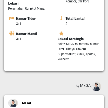
Kompor, Car Port
Lokasi
Perumahan Rungkut Mapan
Kamar Tidur
Total Lantai
3+1
2
Kamar Mandi
Lokasi Strategis
3+1
dekat MERR tol tambak sumur
UPN , Ubaya, Stikom
Supermarket, klinik, Apotek,
kuliner2
MEGA
By
MEGA