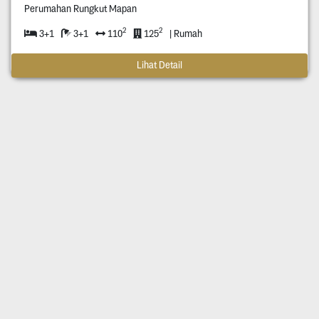
Perumahan Rungkut Mapan
2
2
3+1
3+1
110
125
| Rumah
Lihat Detail