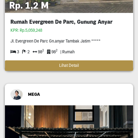
Rp. 1,2 M
Rumah Evergreen De Parc, Gunung Anyar
KPR: Rp.5,059,248
Jl. Evergreen De Parc Gn.anyar Tambak Jatim *****
2
2
3
2
98
98
| Rumah
Lihat Detail
MEGA