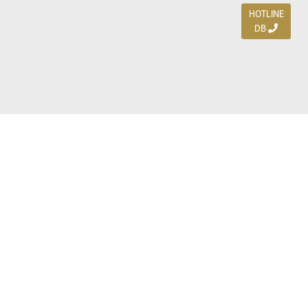
HOTLINE
DB
Jl. Dharmahusada Indah Timur 15 / Blok V 305,
Surabaya 60115
Ph. (031) 5954103
Ph. 085 111 3 9595 0
Royal Residence BS 07 / 23-25, Surabaya 60222