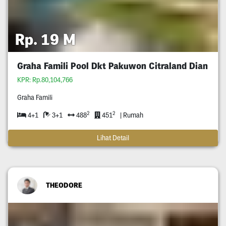
Rp. 19 M
Graha Famili Pool Dkt Pakuwon Citraland Dian
KPR: Rp.80,104,766
Graha Famili
2
2
4+1
3+1
488
451
| Rumah
Lihat Detail
THEODORE