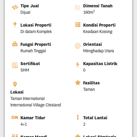
Tipe Jual
Dimensi Tanah
2
Dijual
160m
Lokasi Properti
Kondisi Properti
Di dalam Komplek
Keadaan Kosong
Fungsi Properti
Orientasi
Rumah Tinggal
Menghadap Utara
Sertifikat
Kapasitas Listrik
SHM
0
Fasilitas
Taman
Lokasi
Taman International
International Village Citraland
Kamar Tidur
Total Lantai
4+1
2