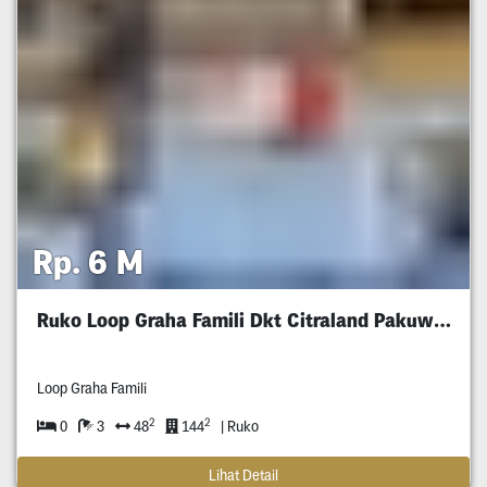
Rp. 6 M
Ruko Loop Graha Famili Dkt Citraland Pakuwon
Loop Graha Famili
2
2
0
3
48
144
| Ruko
Lihat Detail