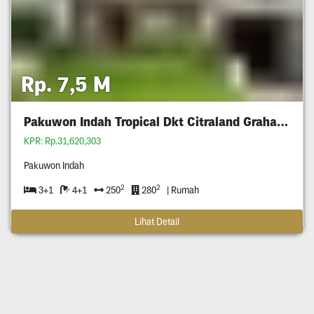
Rp. 7,5 M
Pakuwon Indah Tropical Dkt Citraland Graha Wiyung
KPR: Rp.31,620,303
Pakuwon Indah
2
2
3+1
4+1
250
280
| Rumah
Lihat Detail