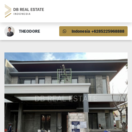
THEODORE
Indonesia +6285225968888