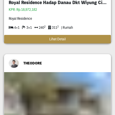
Royal Residence Hadap Danau Dkt Wiyung Citraland
KPR: Rp.18,972,182
Royal Residence
2
2
4+1
3+1
240
311
| Rumah
Lihat Detail
THEODORE