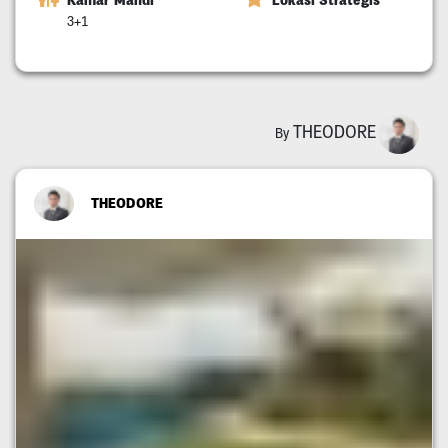
Kamar Mandi
Lokasi Strategis
3+1
THEODORE
By
THEODORE