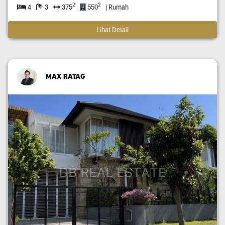
2
2
4
3
375
550
| Rumah
Lihat Detail
MAX RATAG