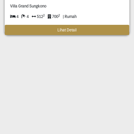
Villa Grand Sungkono
2
2
4
4
512
700
| Rumah
Lihat Detail