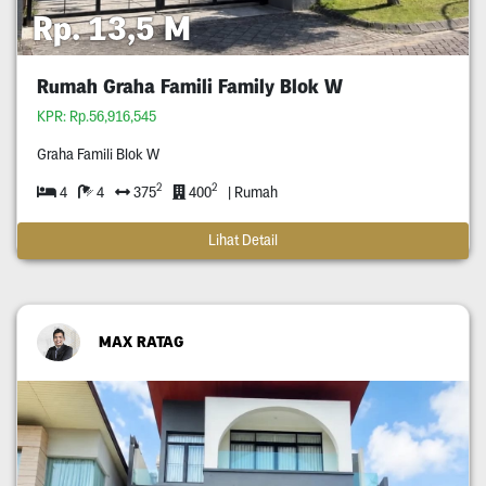
Rp. 13,5 M
Rumah Graha Famili Family Blok W
KPR: Rp.56,916,545
Graha Famili Blok W
2
2
4
4
375
400
| Rumah
Lihat Detail
MAX RATAG