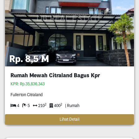
Rp. 8,5 M
Rumah Mewah Citraland Bagus Kpr
KPR: Rp.35,836,343
Fullerton Citraland
2
2
4
5
210
400
| Rumah
Lihat Detail