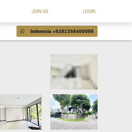
JOIN US
LOGIN
Indonesia +6281358400098