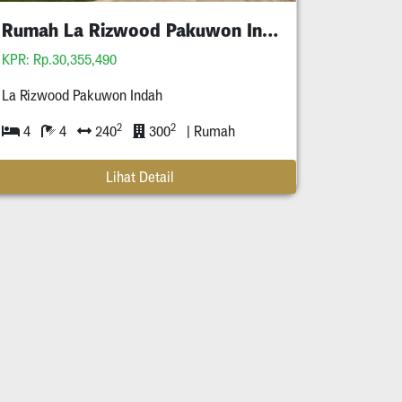
Rumah La Rizwood Pakuwon Indah Bisa Kpr
KPR: Rp.30,355,490
La Rizwood Pakuwon Indah
2
2
4
4
240
300
| Rumah
Lihat Detail