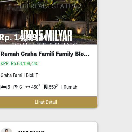
Rp. 14,99 M
Rumah Graha Famili Family Blok T
KPR: Rp.63,198,445
Graha Famili Blok T
2
2
5
6
450
550
| Rumah
Lihat Detail