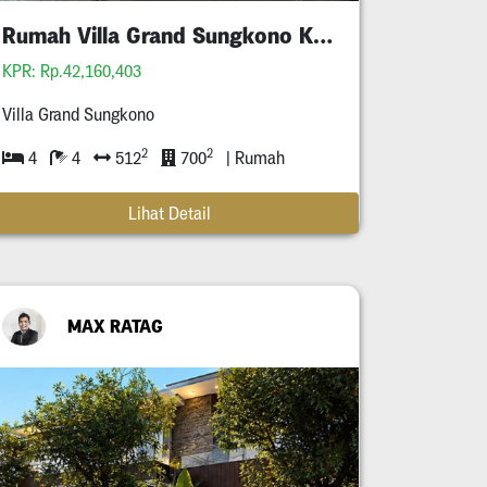
Rumah Villa Grand Sungkono Kupang Pakis
KPR: Rp.42,160,403
Villa Grand Sungkono
2
2
4
4
512
700
| Rumah
Lihat Detail
MAX RATAG