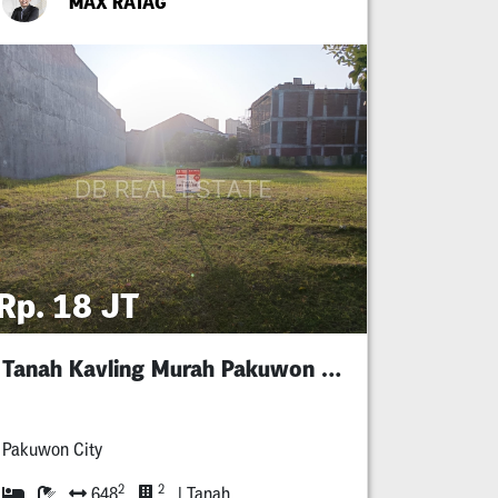
MAX RATAG
Rp. 18 JT
Tanah Kavling Murah Pakuwon City Luar Cluster
Pakuwon City
2
2
648
| Tanah