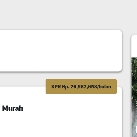
KPR Rp. 26,982,658/bulan
d Murah