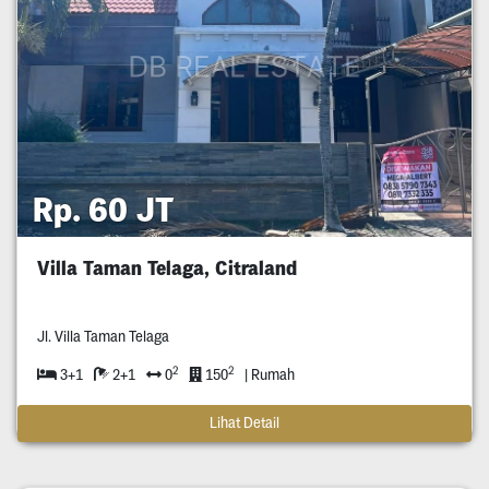
Rp. 60 JT
Villa Taman Telaga, Citraland
Jl. Villa Taman Telaga
2
2
3+1
2+1
0
150
| Rumah
Lihat Detail