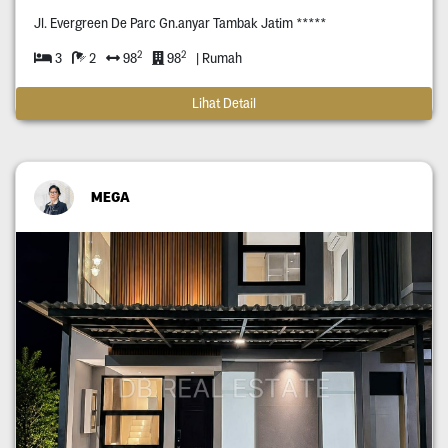
Jl. Evergreen De Parc Gn.anyar Tambak Jatim *****
2
2
3
2
98
98
| Rumah
Lihat Detail
MEGA