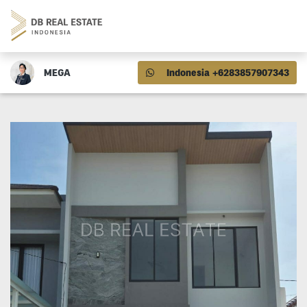
MEGA
Indonesia +6283857907343