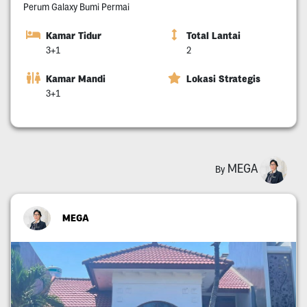
Perum Galaxy Bumi Permai
Kamar Tidur
Total Lantai
3+1
2
Kamar Mandi
Lokasi Strategis
3+1
MEGA
By
MEGA