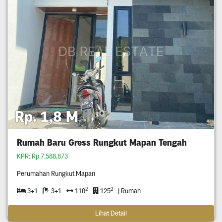
Rp. 1,8 M
Rumah Baru Gress Rungkut Mapan Tengah
KPR: Rp.7,588,873
Perumahan Rungkut Mapan
2
2
3+1
3+1
110
125
| Rumah
Lihat Detail